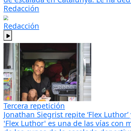
Redacción
Redacción
Tercera repetición
Jonathan Siegrist repite ‘Flex Luthor
'Flex Luthor' es una de las vías con 