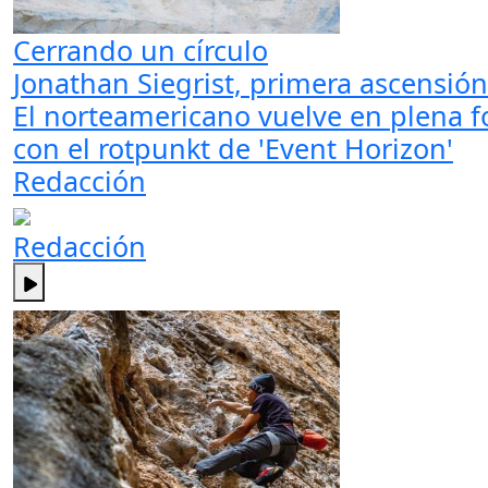
Cerrando un círculo
Jonathan Siegrist, primera ascensión
El norteamericano vuelve en plena f
con el rotpunkt de 'Event Horizon'
Redacción
Redacción