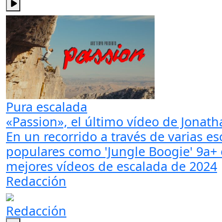
Pura escalada
«Passion», el último vídeo de Jonath
En un recorrido a través de varias e
populares como 'Jungle Boogie' 9a+ o
mejores vídeos de escalada de 2024
Redacción
Redacción