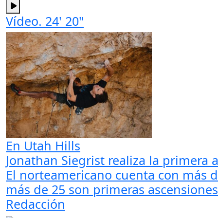
Vídeo. 24' 20"
En Utah Hills
Jonathan Siegrist realiza la primera
El norteamericano cuenta con más de
más de 25 son primeras ascensiones
Redacción