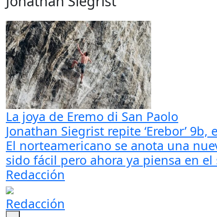
Jonathan Siegrist
La joya de Eremo di San Paolo
Jonathan Siegrist repite ‘Erebor’ 9b, 
El norteamericano se anota una nuev
sido fácil pero ahora ya piensa en el
Redacción
Redacción