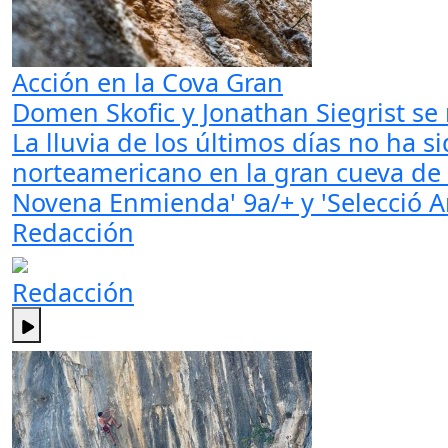
Acción en la Cova Gran
Domen Skofic y Jonathan Siegrist se
La lluvia de los últimos días no ha 
norteamericano en la gran cueva de
Novena Enmienda' 9a/+ y 'Selecció A
Redacción
Redacción