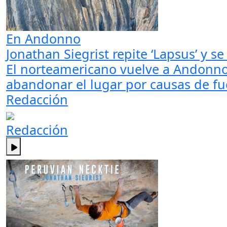
En Andonno
Jonathan Siegrist repite ‘Lapsus’ y s
El norteamericano vuelve a Andonno
abandonar el lugar por causas de fue
Redacción
Redacción