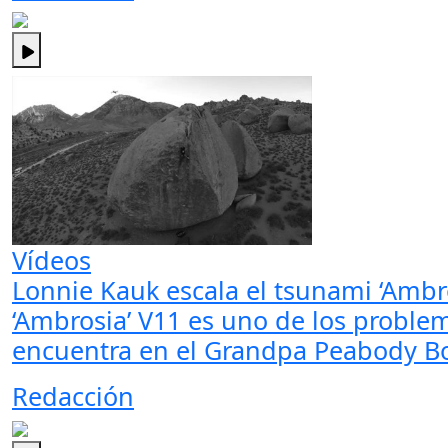
Vídeos
Lonnie Kauk escala el tsunami ‘Ambr
‘Ambrosia’ V11 es uno de los proble
encuentra en el Grandpa Peabody Bo
Redacción