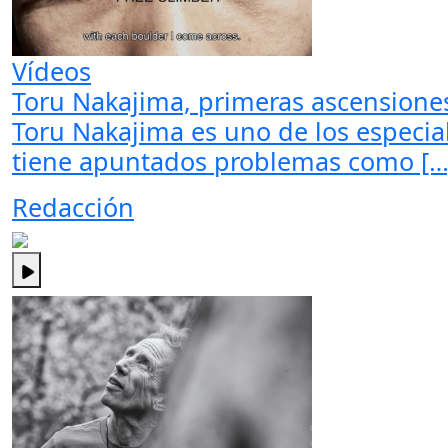
Vídeos
Toru Nakajima, primeras ascensione
Toru Nakajima es uno de los especial
tiene apuntados problemas como […
Redacción