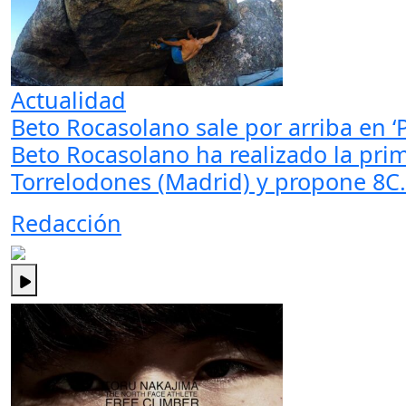
Actualidad
Beto Rocasolano sale por arriba en 
Beto Rocasolano ha realizado la pr
Torrelodones (Madrid) y propone 8C.
Redacción