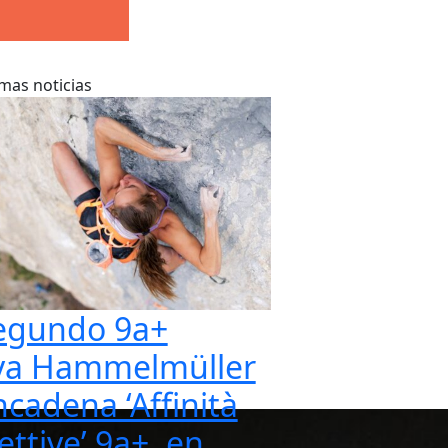
imas noticias
egundo 9a+
va Hammelmüller
ncadena ‘Affinità
ettive’ 9a+, en