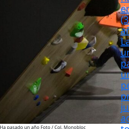
e
(
a
L
u
p
u
p
p
j
a
t
. Ha pasado un año Foto / Col. Monobloc