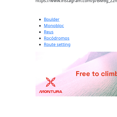
https://www.instagram.com/p/BM6g_z2h
Boulder
Monobloc
Reus
Rocódromos
Route setting