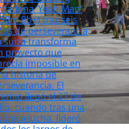
ncadena ‘Yeah Man’
350m 8b+) tras seis
ños de perseverancia
a suiza transforma
n proyecto que
arecía imposible en
na historia de
erseverancia. El
remio llegó el 27 de
ulio, cuando tras una
gónica lucha, lideró
odos los largos de