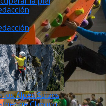
cuperar la piel
edacción
edacción
n los Alpes Suizos
atherine Choong