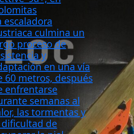
olomitas
a escaladora
ustriaca culmina un
argo proceso de
sistencia y
daptación en una vía
e 60 metros, después
e enfrentarse
urante semanas al
lor, las tormentas y
 dificultad de