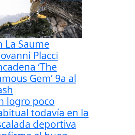
n La Saume
iovanni Placci
ncadena ‘The
amous Gem’ 9a al
ash
n logro poco
abitual todavía en la
scalada deportiva