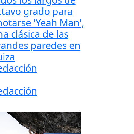
ctavo grado para
notarse 'Yeah Man',
a clásica de las
randes paredes en
uiza
edacción
edacción