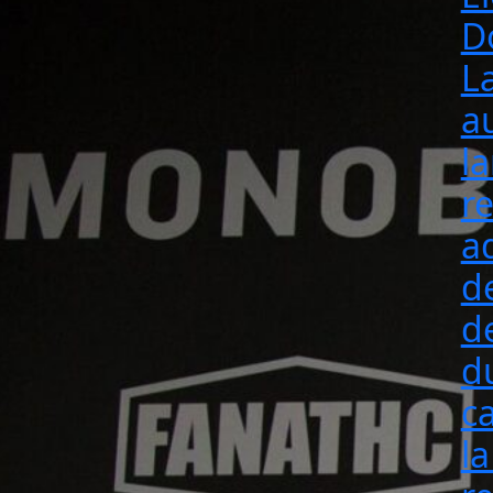
D
L
a
l
re
a
d
d
d
ca
la