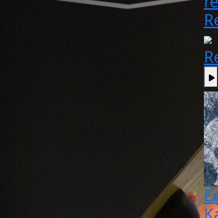
re
R
R
E
K