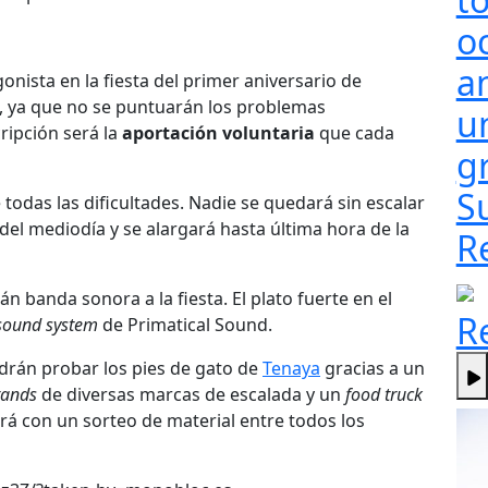
o
a
nista en la fiesta del primer aniversario de
, ya que no se puntuarán los problemas
un
cripción será la
aportación voluntaria
que cada
g
S
 todas las dificultades. Nadie se quedará sin escalar
 del mediodía y se alargará hasta última hora de la
R
n banda sonora a la fiesta. El plato fuerte en el
R
sound system
de Primatical Sound.
drán probar los pies de gato de
Tenaya
gracias a un
tands
de diversas marcas de escalada y un
food truck
ará con un sorteo de material entre todos los