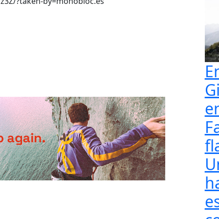
z3Z/?taken-by=monobloc.es
E
G
e
F
fl
U
h
e