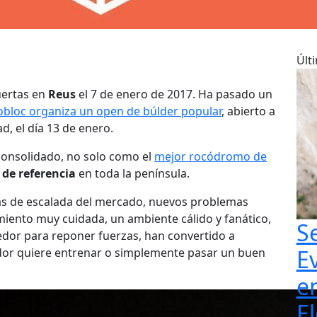
Últ
uertas en
Reus
el 7 de enero de 2017. Ha pasado un
bloc organiza un open de búlder popular
, abierto a
d, el día 13 de enero.
consolidado, no solo como el
mejor rocódromo de
 de referencia
en toda la península.
sas de escalada del mercado, nuevos problemas
iento muy cuidada, un ambiente cálido y fanático,
S
edor para reponer fuerzas, han convertido a
E
dor quiere entrenar o simplemente pasar un buen
e
El