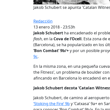
Jakob Schubert se apunta 'Catalan Witness
Redacción
13 enero 2018 - 23:53h
Jakob Schubert
ha encadenado el probl
flash
, en la
Cova de l’Ocell
. Esta zona de 
(Barcelona), se ha popularizado en los ú
‘Bon Combat’ 9b/+
y por un posible proy
9c
.
En la misma zona, en una pequeña cueva 
the Fitness’, un problema de boulder co
afincando en Barcelona lo encadenó en en
Jakob Schubert decota ‘Catalan Witness
Jakob Schubert, de camino al aeropuert
‘Stoking the Fire’ 9b
y ‘Catxasa’ 9a+ en San
para conocer ‘Bon Combat’ 9b/+. En la m