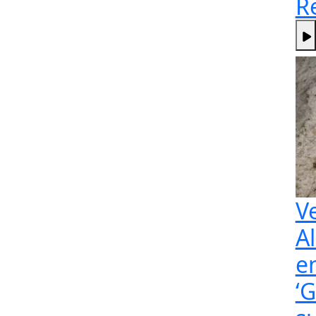
R
V
A
e
‘