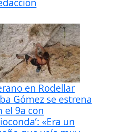
edacción
erano en Rodellar
lba Gómez se estrena
n el 9a con
Gioconda’: «Era un