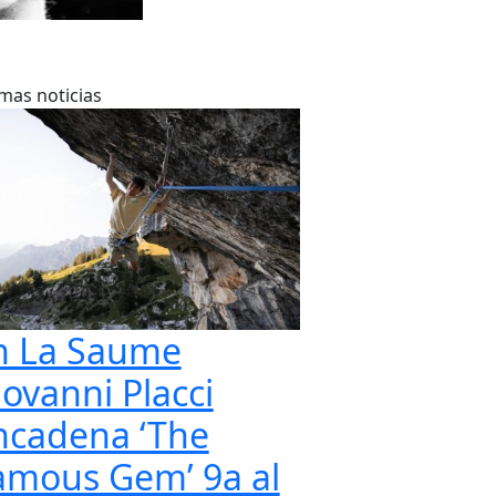
imas noticias
n La Saume
iovanni Placci
ncadena ‘The
amous Gem’ 9a al