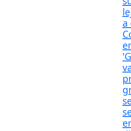
s
l
a
C
e
'G
v
p
g
se
s
en