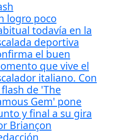
ash
n logro poco
abitual todavía en la
scalada deportiva
onfirma el buen
omento que vive el
scalador italiano. Con
 flash de 'The
amous Gem' pone
nto y final a su gira
or Briançon
edacción