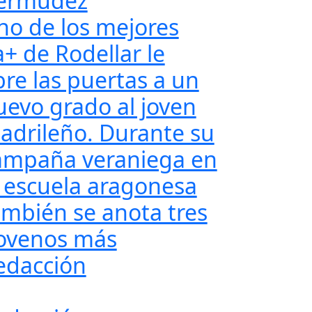
ermúdez
no de los mejores
a+ de Rodellar le
bre las puertas a un
uevo grado al joven
adrileño. Durante su
ampaña veraniega en
a escuela aragonesa
ambién se anota tres
ovenos más
edacción