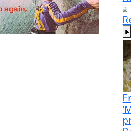
R
E
‘M
p