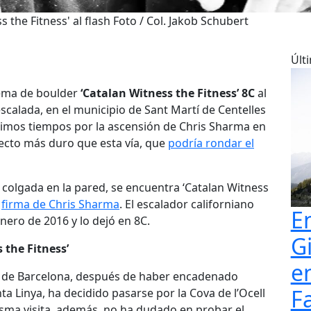
 the Fitness' al flash Foto / Col. Jakob Schubert
Últ
ema de boulder
‘Catalan Witness the Fitness’ 8C
al
escalada, en el municipio de Sant Martí de Centelles
ltimos tiempos por la ascensión de Chris Sharma en
ecto más duro que esta vía, que
podría rondar el
colgada en la pared, se encuentra ‘Catalan Witness
n
firma de Chris Sharma
. El escalador californiano
E
ero de 2016 y lo dejó en 8C.
G
 the Fitness’
e
o de Barcelona, después de haber encadenado
F
ta Linya, ha decidido pasarse por la Cova de l’Ocell
isma visita, además, no ha dudado en probar el