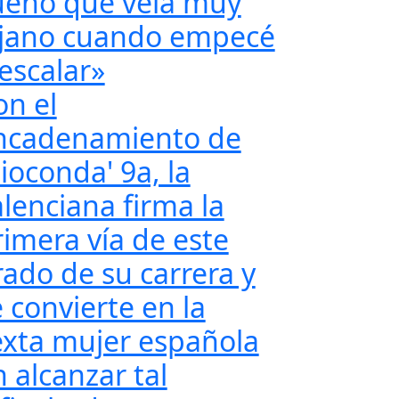
ueño que veía muy
ejano cuando empecé
 escalar»
on el
ncadenamiento de
ioconda' 9a, la
alenciana firma la
rimera vía de este
rado de su carrera y
 convierte en la
exta mujer española
 alcanzar tal