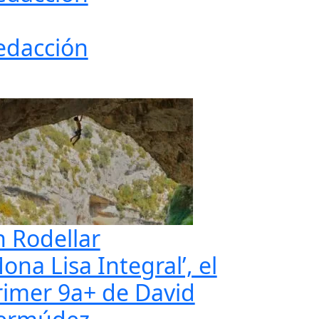
edacción
n Rodellar
ona Lisa Integral’, el
rimer 9a+ de David