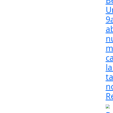
B
U
9
a
n
m
c
l
t
n
R