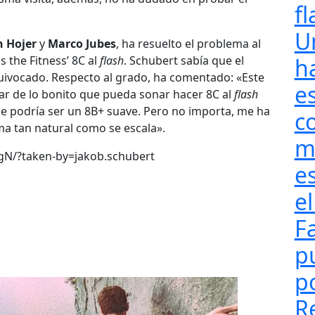
fl
U
n Hojer
y
Marco Jubes
, ha resuelto el problema al
 the Fitness’ 8C al
flash
. Schubert sabía que el
h
quivocado. Respecto al grado, ha comentado: «Este
e
ar de lo bonito que pueda sonar hacer 8C al
flash
ue podría ser un 8B+ suave. Pero no importa, me ha
c
rma tan natural como se escala».
m
gN/?taken-by=jakob.schubert
e
el
F
pu
p
R