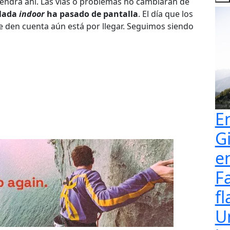
tendrá ahí. Las vías o problemas no cambiarán de
alada
indoor
ha pasado de pantalla
. El día que los
se den cuenta aún está por llegar. Seguimos siendo
E
G
e
F
fl
U