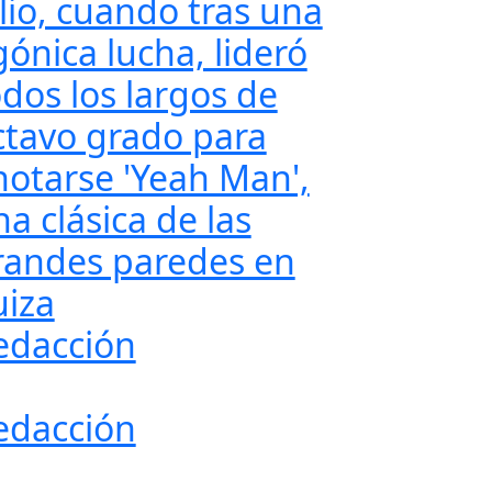
ulio, cuando tras una
gónica lucha, lideró
odos los largos de
ctavo grado para
notarse 'Yeah Man',
a clásica de las
randes paredes en
uiza
edacción
edacción