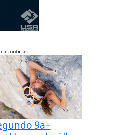
imas noticias
egundo 9a+