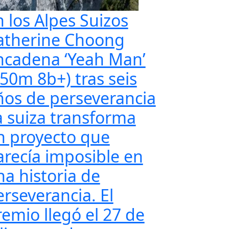
n los Alpes Suizos
atherine Choong
ncadena ‘Yeah Man’
350m 8b+) tras seis
ños de perseverancia
a suiza transforma
n proyecto que
arecía imposible en
na historia de
erseverancia. El
remio llegó el 27 de