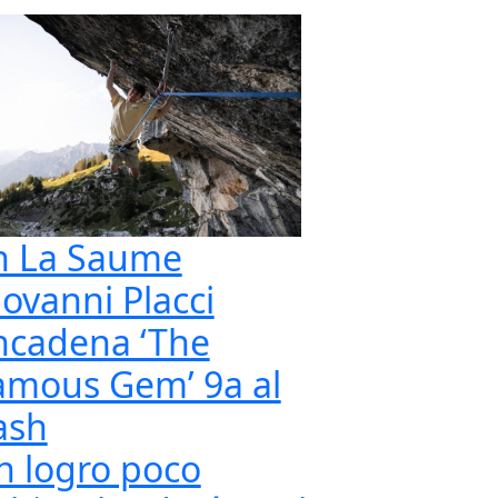
n La Saume
iovanni Placci
ncadena ‘The
amous Gem’ 9a al
ash
n logro poco