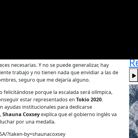
ca
la
re
R
R
ces necesarias. Y no se puede generalizar, hay
nte trabajo y no tienen nada que envidiar a las de
ombres, seguro que me dejaría alguno.
no felicitándose porque la escalada será olímpica,
onseguir estar representados en
Tokio 2020
.
 ayudas institucionales para dedicarse
s,
Shauna Coxsey
explica que el gobierno inglés va
 luchar por una medalla.
f5A/?taken-by=shaunacoxsey