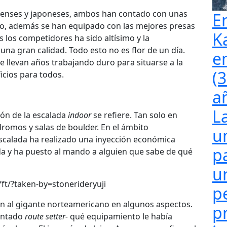
denses y japoneses, ambos han contado con unas
E
eso, además se han equipado con las mejores presas
K
s los competidores ha sido altísimo y la
una gran calidad. Todo esto no es flor de un día.
e
e llevan años trabajando duro para situarse a la
(
icios para todos.
a
L
ión de la escalada
indoor
se refiere. Tan solo en
romos y salas de boulder. En el ámbito
u
 escalada ha realizado una inyección económica
p
da y ha puesto al mando a alguien que sabe de qué
u
t/?taken-by=stonerideryuji
p
an al gigante norteamericano en algunos aspectos.
p
entado
route setter-
qué equipamiento le había