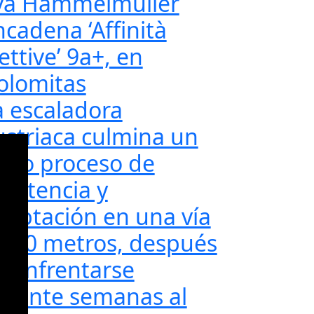
va Hammelmüller
ncadena ‘Affinità
ettive’ 9a+, en
olomitas
a escaladora
ustriaca culmina un
argo proceso de
sistencia y
daptación en una vía
e 60 metros, después
e enfrentarse
urante semanas al