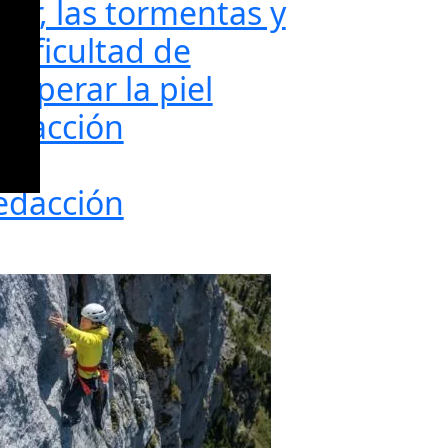
lor, las tormentas y
 dificultad de
cuperar la piel
edacción
edacción