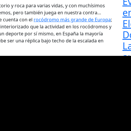
E
rio y roca para varias vidas, y con muchísimos
e
emos, pero también juega en nuestra contra…
e cuenta con el
rocódromo más grande de Europa
;
El
interiorizado que la actividad en los rocódromos y
D
 un deporte por sí mismo, en España la mayoría
be ser una réplica bajo techo de la escalada en
L
a
l
re
a
d
d
d