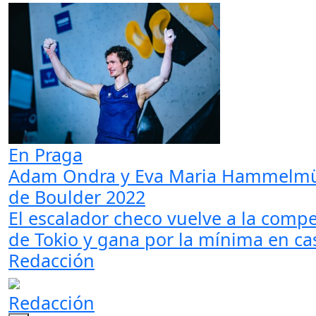
En Praga
Adam Ondra y Eva Maria Hammelmüll
de Boulder 2022
El escalador checo vuelve a la compe
de Tokio y gana por la mínima en ca
Redacción
Redacción