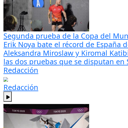
Segunda prueba de la Copa del Mun
Erik Noya bate el récord de España d
Aleksandra Miroslaw y Kiromal Katibi
las dos pruebas que se disputan en S
Redacción
Redacción