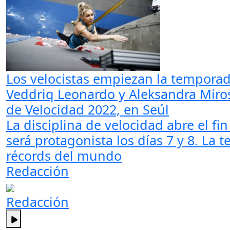
Los velocistas empiezan la tempora
Veddriq Leonardo y Aleksandra Miro
de Velocidad 2022, en Seúl
La disciplina de velocidad abre el f
será protagonista los días 7 y 8. L
récords del mundo
Redacción
Redacción