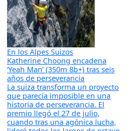
En los Alpes Suizos
Katherine Choong encadena
‘Yeah Man’ (350m 8b+) tras seis
años de perseverancia
La suiza transforma un proyecto
que parecía imposible en una
historia de perseverancia. El
premio llegó el 27 de julio,
cuando tras una agónica lucha,
lideró todos los largos de octavo