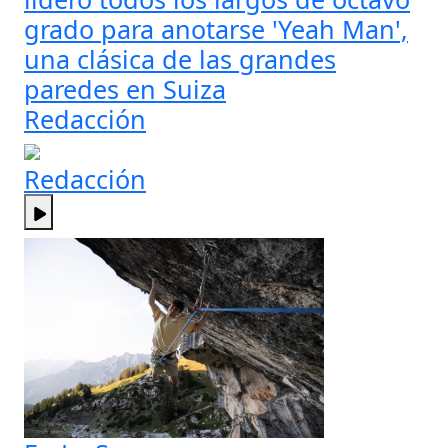
grado para anotarse 'Yeah Man',
una clásica de las grandes
paredes en Suiza
Redacción
Redacción