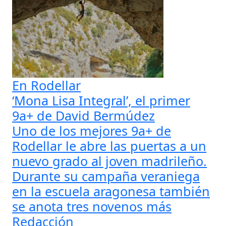
En Rodellar
‘Mona Lisa Integral’, el primer
9a+ de David Bermúdez
Uno de los mejores 9a+ de
Rodellar le abre las puertas a un
nuevo grado al joven madrileño.
Durante su campaña veraniega
en la escuela aragonesa también
se anota tres novenos más
Redacción