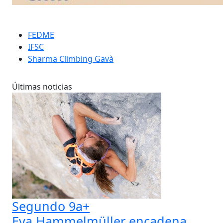
FEDME
IFSC
Sharma Climbing Gavà
Últimas noticias
Segundo 9a+
Eva Hammelmüller encadena