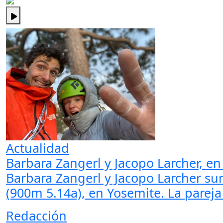
Actualidad
Barbara Zangerl y Jacopo Larcher, en 
Barbara Zangerl y Jacopo Larcher s
(900m 5.14a), en Yosemite. La pareja
Redacción