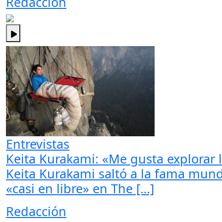
Redacción
Entrevistas
Keita Kurakami: «Me gusta explorar lo
Keita Kurakami saltó a la fama mun
«casi en libre» en The […]
Redacción