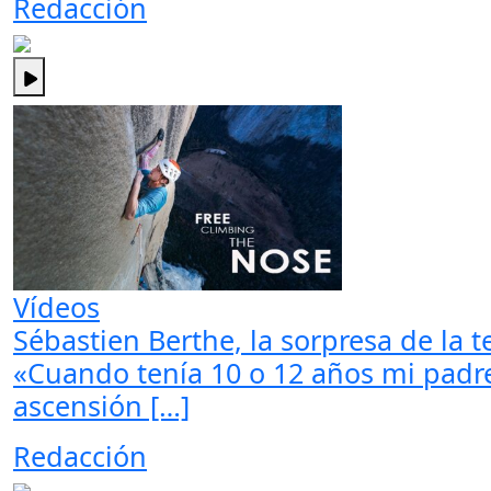
Redacción
Vídeos
Sébastien Berthe, la sorpresa de la 
«Cuando tenía 10 o 12 años mi padre
ascensión […]
Redacción