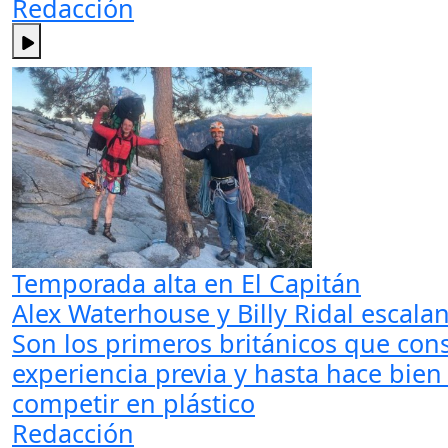
Redacción
Temporada alta en El Capitán
Alex Waterhouse y Billy Ridal escalan
Son los primeros británicos que cons
experiencia previa y hasta hace bie
competir en plástico
Redacción