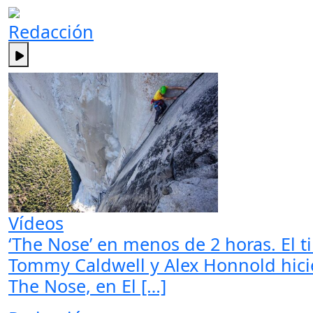
Redacción
Vídeos
‘The Nose’ en menos de 2 horas. El t
Tommy Caldwell y Alex Honnold hicier
The Nose, en El […]