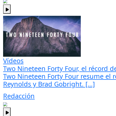
Vídeos
Two Nineteen Forty Four, el récord d
Two Nineteen Forty Four resume el ré
Reynolds y Brad Gobright. […]
Redacción