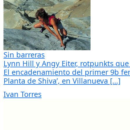
Sin barreras
Lynn Hill y Angy Eiter, rotpunkts q
El encadenamiento del primer 9b fe
Planta de Shiva’, en Villanueva […]
Ivan Torres