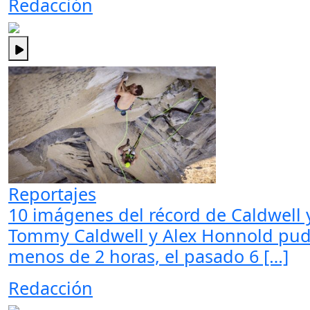
Redacción
Reportajes
10 imágenes del récord de Caldwell
Tommy Caldwell y Alex Honnold pudie
menos de 2 horas, el pasado 6 […]
Redacción