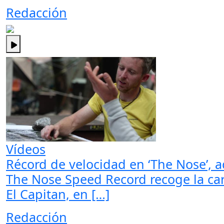
Redacción
Vídeos
Récord de velocidad en ‘The Nose’, a
The Nose Speed Record recoge la car
El Capitan, en […]
Redacción