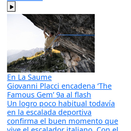
En La Saume
Giovanni Placci encadena ‘The
Famous Gem’ 9a al flash
Un logro poco habitual todavía
en la escalada deportiva
confirma el buen momento que
vive el escalador italiano. Con el