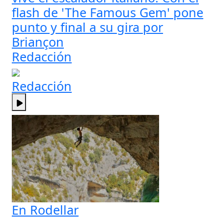
flash de 'The Famous Gem' pone
punto y final a su gira por
Briançon
Redacción
Redacción
En Rodellar