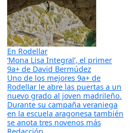
En Rodellar
‘Mona Lisa Integral’, el primer
9a+ de David Bermúdez
Uno de los mejores 9a+ de
Rodellar le abre las puertas a un
nuevo grado al joven madrileño.
Durante su campaña veraniega
en la escuela aragonesa también
se anota tres novenos más
Redacción