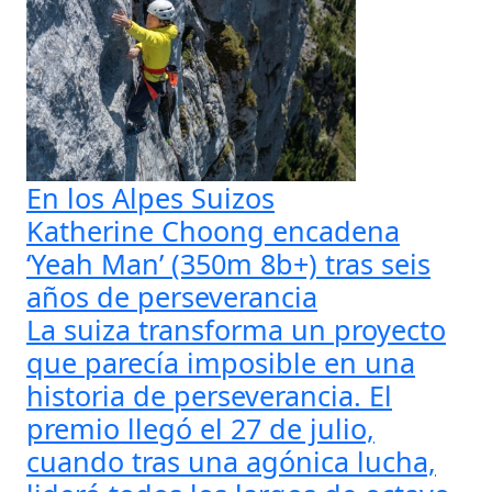
En los Alpes Suizos
Katherine Choong encadena
‘Yeah Man’ (350m 8b+) tras seis
años de perseverancia
La suiza transforma un proyecto
que parecía imposible en una
historia de perseverancia. El
premio llegó el 27 de julio,
cuando tras una agónica lucha,