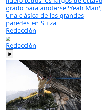
lideró todos los largos de octavo
grado para anotarse 'Yeah Man',
una clásica de las grandes
paredes en Suiza
Redacción
Redacción