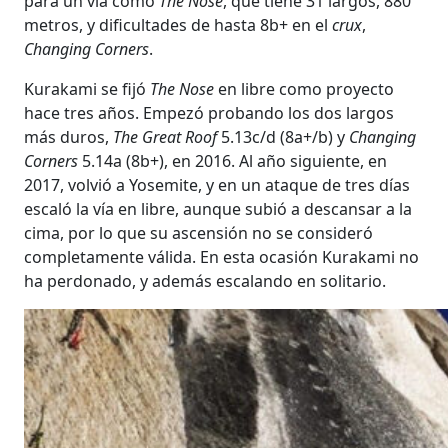
para un vía como
The Nose
, que tiene 31 largos, 880
metros, y dificultades de hasta 8b+ en el
crux
,
Changing Corners
.
Kurakami se fijó
The Nose
en libre como proyecto
hace tres años. Empezó probando los dos largos
más duros,
The Great Roof
5.13c/d (8a+/b) y
Changing
Corners
5.14a (8b+), en 2016. Al año siguiente, en
2017, volvió a Yosemite, y en un ataque de tres días
escaló la vía en libre, aunque subió a descansar a la
cima, por lo que su ascensión no se consideró
completamente válida. En esta ocasión Kurakami no
ha perdonado, y además escalando en solitario.