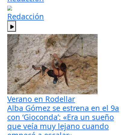
Redacción
Verano en Rodellar
Alba Gómez se estrena en el 9a
con ‘Gioconda’: «Era un sueño
que veía muy lejano cuando
empecé a escalar»