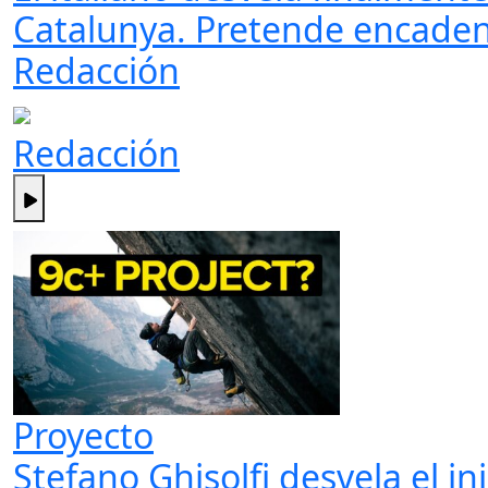
Catalunya. Pretende encadena
Redacción
Redacción
Proyecto
Stefano Ghisolfi desvela el in