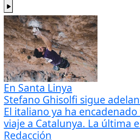
En Santa Linya
Stefano Ghisolfi sigue adela
El italiano ya ha encadenado
viaje a Catalunya. La última en 
Redacción