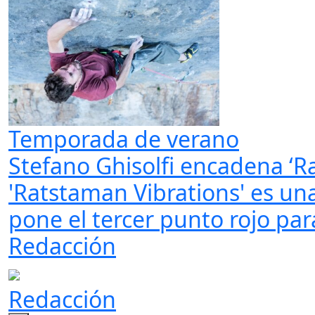
Temporada de verano
Stefano Ghisolfi encadena ‘R
'Ratstaman Vibrations' es una 
pone el tercer punto rojo p
Redacción
Redacción