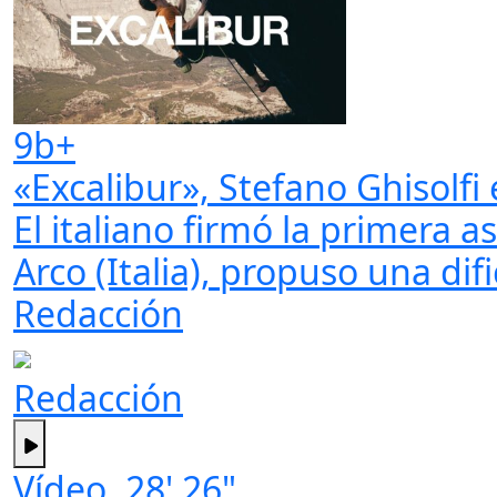
9b+
«Excalibur», Stefano Ghisolfi 
El italiano firmó la primera 
Arco (Italia), propuso una di
Redacción
Redacción
Vídeo. 28' 26"