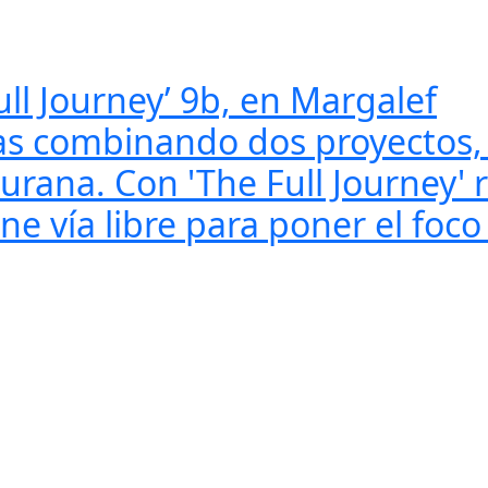
ull Journey’ 9b, en Margalef
nas combinando dos proyectos, 
iurana. Con 'The Full Journey' 
ene vía libre para poner el foco