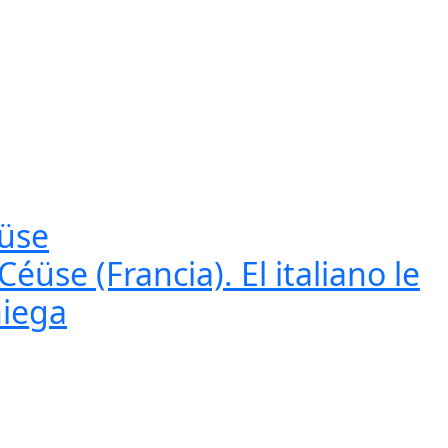
éüse
üse (Francia). El italiano le
niega