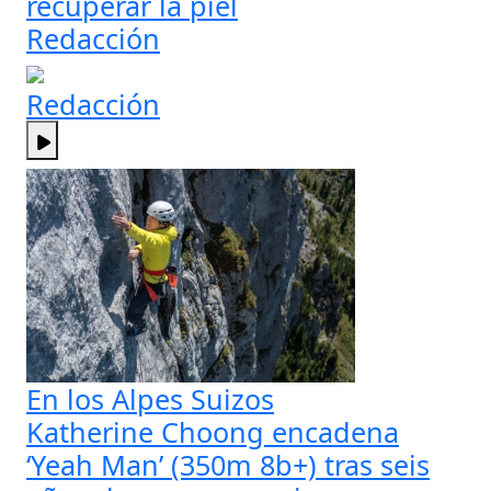
recuperar la piel
Redacción
Redacción
En los Alpes Suizos
Katherine Choong encadena
‘Yeah Man’ (350m 8b+) tras seis