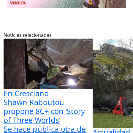
Noticias relacionadas
En Cresciano
Shawn Raboutou
propone 8C+ con ‘Story
of Three Worlds’
Se hace pública otra de
Actualidad