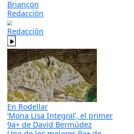
Briançon
Redacción
Redacción
En Rodellar
‘Mona Lisa Integral’, el primer
9a+ de David Bermúdez
Uno de los mejores 9a+ de