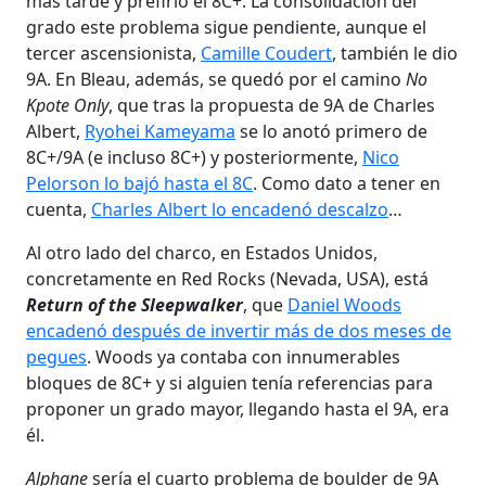
más tarde y prefirió el 8C+. La consolidación del
grado este problema sigue pendiente, aunque el
tercer ascensionista,
Camille Coudert
, también le dio
9A. En Bleau, además, se quedó por el camino
No
Kpote Only
, que tras la propuesta de 9A de Charles
Albert,
Ryohei Kameyama
se lo anotó primero de
8C+/9A (e incluso 8C+) y posteriormente,
Nico
Pelorson lo bajó hasta el 8C
. Como dato a tener en
cuenta,
Charles Albert lo encadenó descalzo
…
Al otro lado del charco, en Estados Unidos,
concretamente en Red Rocks (Nevada, USA), está
Return of the Sleepwalker
, que
Daniel Woods
encadenó después de invertir más de dos meses de
pegues
. Woods ya contaba con innumerables
bloques de 8C+ y si alguien tenía referencias para
proponer un grado mayor, llegando hasta el 9A, era
él.
Alphane
sería el cuarto problema de boulder de 9A