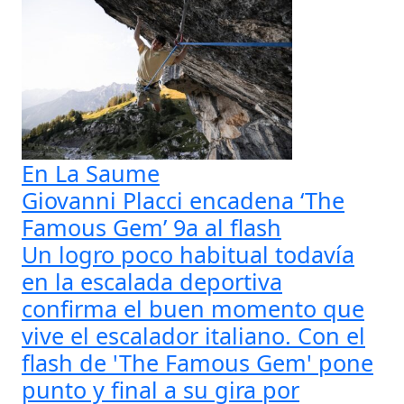
En La Saume
Giovanni Placci encadena ‘The
Famous Gem’ 9a al flash
Un logro poco habitual todavía
en la escalada deportiva
confirma el buen momento que
vive el escalador italiano. Con el
flash de 'The Famous Gem' pone
punto y final a su gira por