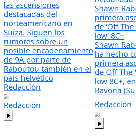
las ascensiones
Shawn Rab
destacadas del
primera as
norteamericano en
de ‘Off Th
Suiza. Siguen los
low’ 8C+
rumores sobre un
Shawn Rab
posible encadenamiento
ha hecho c
de 9A por parte de
primera as
Raboutou también en el
de Off The
país helvético
low 8C+, en
Redacción
Bavona (Sui
Redacción
Redacción