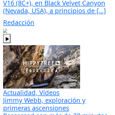
V16 (8C+), en Black Velvet Canyon
(Nevada, USA), a principios de […]
Redacción
Actualidad, Vídeos
Jimmy Webb, exploración y
primeras ascensiones