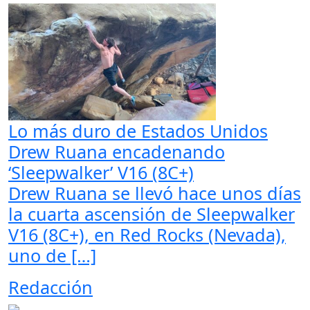
Lo más duro de Estados Unidos
Drew Ruana encadenando
‘Sleepwalker’ V16 (8C+)
Drew Ruana se llevó hace unos días
la cuarta ascensión de Sleepwalker
V16 (8C+), en Red Rocks (Nevada),
uno de […]
Redacción