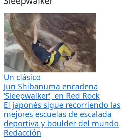
Sleepwalker
Un clásico
Jun Shibanuma encadena
‘Sleepwalker’, en Red Rock
El japonés sigue recorriendo las
mejores escuelas de escalada
deportiva y boulder del mundo
Redacción