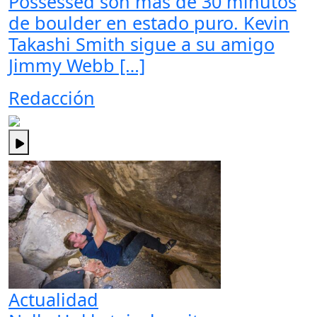
Possessed son más de 30 minutos
de boulder en estado puro. Kevin
Takashi Smith sigue a su amigo
Jimmy Webb […]
Redacción
Actualidad