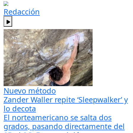
Redacción
Nuevo método
Zander Waller repite ‘Sleepwalker’ y
lo decota
El norteamericano se salta dos
grados, pasando directamente del