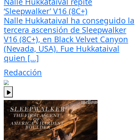
Nalle Hukkataival repite
‘Sleepwalker’ V16 (8C+)
Nalle Hukkataival ha conseguido la
tercera ascensión de Sleepwalker
V16 (8C+), en Black Velvet Canyon
(Nevada, USA). Fue Hukkataival
quien […]
Redacción