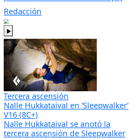
Redacción
Tercera ascensión
Nalle Hukkataival en ‘Sleepwalker’
V16 (8C+)
Nalle Hukkataival se anotó la
tercera ascensión de Sleepwalker