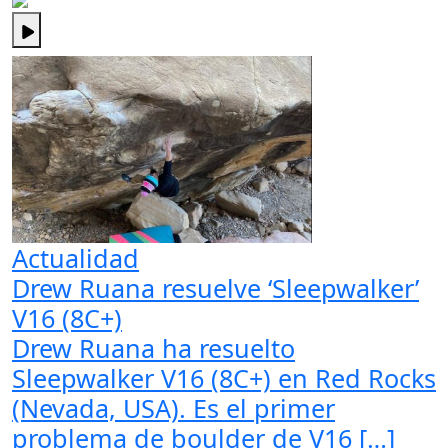
Actualidad
Drew Ruana resuelve ‘Sleepwalker’
V16 (8C+)
Drew Ruana ha resuelto
Sleepwalker V16 (8C+) en Red Rocks
(Nevada, USA). Es el primer
problema de boulder de V16 […]