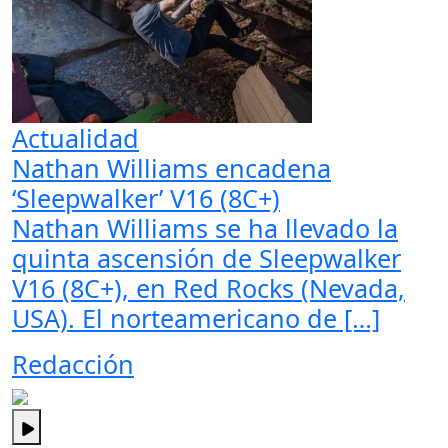
Actualidad
Nathan Williams encadena
‘Sleepwalker’ V16 (8C+)
Nathan Williams se ha llevado la
quinta ascensión de Sleepwalker
V16 (8C+), en Red Rocks (Nevada,
USA). El norteamericano de […]
Redacción