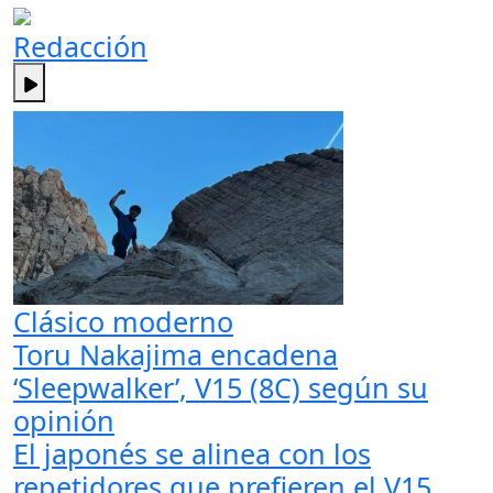
Redacción
Clásico moderno
Toru Nakajima encadena
‘Sleepwalker’, V15 (8C) según su
opinión
El japonés se alinea con los
repetidores que prefieren el V15