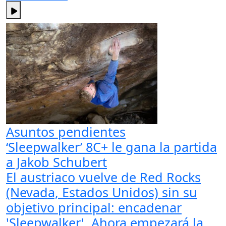
Asuntos pendientes
‘Sleepwalker’ 8C+ le gana la partida
a Jakob Schubert
El austriaco vuelve de Red Rocks
(Nevada, Estados Unidos) sin su
objetivo principal: encadenar
'Sleepwalker'. Ahora empezará la