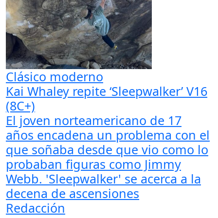
Clásico moderno
Kai Whaley repite ‘Sleepwalker’ V16
(8C+)
El joven norteamericano de 17
años encadena un problema con el
que soñaba desde que vio como lo
probaban figuras como Jimmy
Webb. 'Sleepwalker' se acerca a la
decena de ascensiones
Redacción