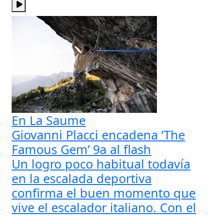
En La Saume
Giovanni Placci encadena ‘The
Famous Gem’ 9a al flash
Un logro poco habitual todavía
en la escalada deportiva
confirma el buen momento que
vive el escalador italiano. Con el