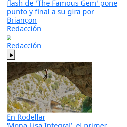
flash de 'The Famous Gem' pone
punto y final a su gira por
Briançon
Redacción
Redacción
En Rodellar
‘Mona Lisa Integral’, el primer