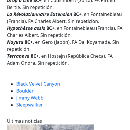
Drop a Line
8C+
, en Cousimbert (Suiza). FA Pirmin
Bertle. Sin repetición.
La Révolutionnaire Extension
8C+
, en Fontainebleau
(Francia). FA Charles Albert. Sin repetición.
Hypothèsse assis
8C+
, en Fontainebleau (Francia). FA
Charles Albert. Sin repetición.
Nayuta
8C+
, en Gero (Japón). FA Dai Koyamada. Sin
repetición
Terranova
8C+
, en Hostejn (República Checa). FA
Adam Ondra. Sin repetición.
Black Velvet Canyon
Boulder
Jimmy Webb
Sleepwalker
Últimas noticias