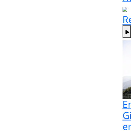
R
E
G
e