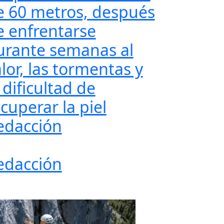
e 60 metros, después
e enfrentarse
urante semanas al
lor, las tormentas y
 dificultad de
cuperar la piel
edacción
edacción