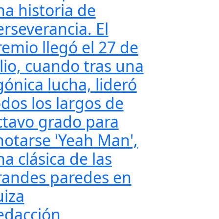
na historia de
erseverancia. El
remio llegó el 27 de
ulio, cuando tras una
gónica lucha, lideró
odos los largos de
ctavo grado para
notarse 'Yeah Man',
a clásica de las
randes paredes en
uiza
edacción