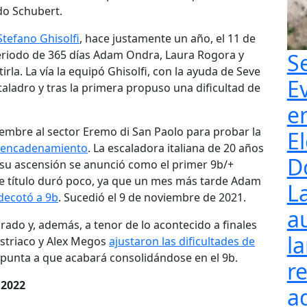
do Schubert.
Stefano Ghisolfi
, hace justamente un año, el 11 de
eriodo de 365 días Adam Ondra, Laura Rogora y
S
rla. La vía la equipó Ghisolfi, con la ayuda de Seve
E
taladro y tras la primera propuso una dificultad de
e
iembre al sector Eremo di San Paolo para probar la
El
l encadenamiento
. La escaladora italiana de 20 años
D
 su ascensión se anunció como el primer 9b/+
Ese título duró poco, ya que un mes más tarde Adam
L
 decotó a 9b
. Sucedió el 9 de noviembre de 2021.
a
rado y, además, a tenor de lo acontecido a finales
l
ustriaco y Alex Megos
ajustaron las dificultades de
apunta a que acabará consolidándose en el 9b.
re
n 2022
a