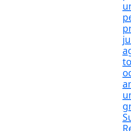
u
p
p
j
a
t
o
a
un
g
S
R