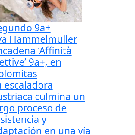
egundo 9a+
va Hammelmüller
ncadena ‘Affinità
ettive’ 9a+, en
olomitas
a escaladora
ustriaca culmina un
argo proceso de
sistencia y
daptación en una vía