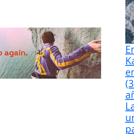
E
K
e
(
a
L
u
p