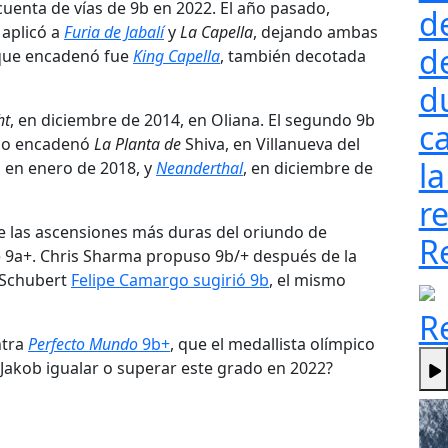
uenta de vías de 9b en 2022. El año pasado,
d
 aplicó a
Furia de Jabalí
y
La Capella
, dejando ambas
d
 que encadenó fue
King Capella
, también decotada
d
ht
, en diciembre de 2014, en Oliana. El segundo 9b
ca
ndo encadenó
La Planta de
Shiva, en Villanueva del
la
, en enero de 2018, y
Neanderthal
, en diciembre de
re
e las ascensiones más duras del oriundo de
R
e 9a+. Chris Sharma propuso 9b/+ después de la
 Schubert
Felipe Camargo sugirió 9b
, el mismo
R
ntra
Perfecto Mundo
9b+
, que el medallista olímpico
akob igualar o superar este grado en 2022?