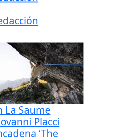
edacción
n La Saume
iovanni Placci
ncadena ‘The