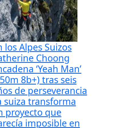
n los Alpes Suizos
atherine Choong
ncadena ‘Yeah Man’
350m 8b+) tras seis
ños de perseverancia
a suiza transforma
n proyecto que
arecía imposible en