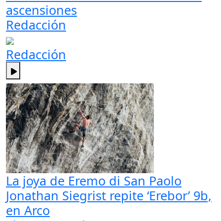
ascensiones
Redacción
Redacción
La joya de Eremo di San Paolo
Jonathan Siegrist repite ‘Erebor’ 9b,
en Arco