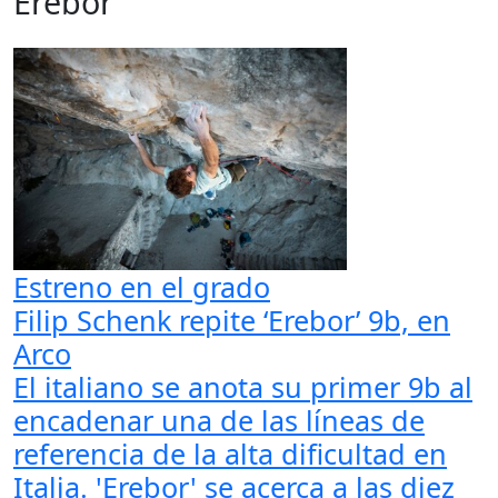
Erebor
Estreno en el grado
Filip Schenk repite ‘Erebor’ 9b, en
Arco
El italiano se anota su primer 9b al
encadenar una de las líneas de
referencia de la alta dificultad en
Italia. 'Erebor' se acerca a las diez