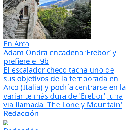
En Arco
Adam Ondra encadena ‘Erebor’ y
prefiere el 9b
El escalador checo tacha uno de
sus objetivos de la temporada en
Arco (Italia) y podría centrarse en la
variante más dura de 'Erebor', una
vía llamada 'The Lonely Mountain'
Redacción