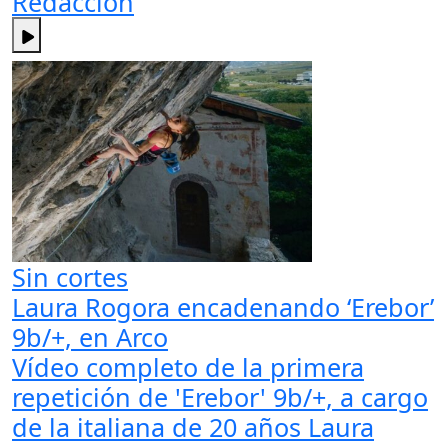
Redacción
Sin cortes
Laura Rogora encadenando ‘Erebor’
9b/+, en Arco
Vídeo completo de la primera
repetición de 'Erebor' 9b/+, a cargo
de la italiana de 20 años Laura