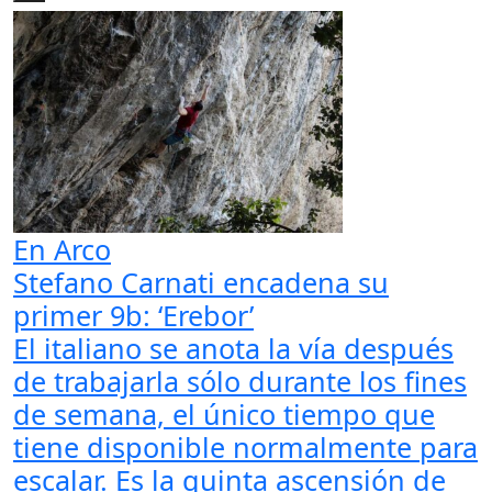
En Arco
Stefano Carnati encadena su
primer 9b: ‘Erebor’
El italiano se anota la vía después
de trabajarla sólo durante los fines
de semana, el único tiempo que
tiene disponible normalmente para
escalar. Es la quinta ascensión de