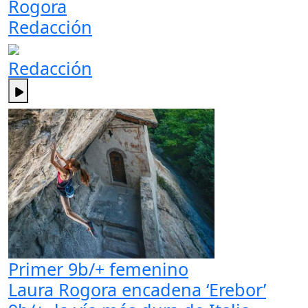
Rogora
Redacción
Redacción
Primer 9b/+ femenino
Laura Rogora encadena ‘Erebor’