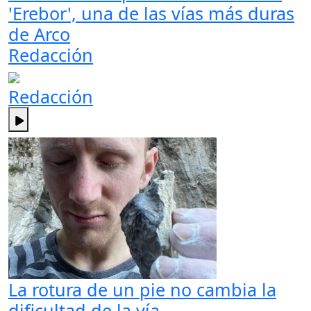
'Erebor', una de las vías más duras
de Arco
Redacción
Redacción
La rotura de un pie no cambia la
dificultad de la vía