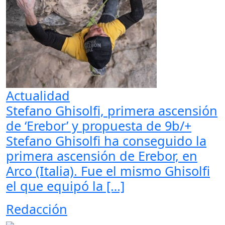
Actualidad
Stefano Ghisolfi, primera ascensión
de ‘Erebor’ y propuesta de 9b/+
Stefano Ghisolfi ha conseguido la
primera ascensión de Erebor, en
Arco (Italia). Fue el mismo Ghisolfi
el que equipó la […]
Redacción