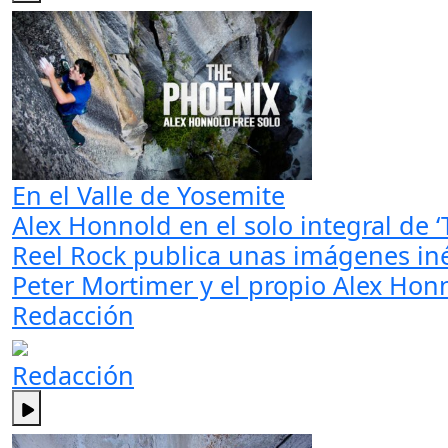
En el Valle de Yosemite
Alex Honnold en el solo integral de ‘
Reel Rock publica unas imágenes iné
Peter Mortimer y el propio Alex Ho
Redacción
Redacción