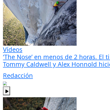
Vídeos
‘The Nose’ en menos de 2 horas. El t
Tommy Caldwell y Alex Honnold hicier
Redacción