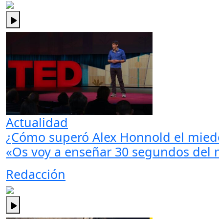
Actualidad
¿Cómo superó Alex Honnold el miedo 
«Os voy a enseñar 30 segundos del m
Redacción