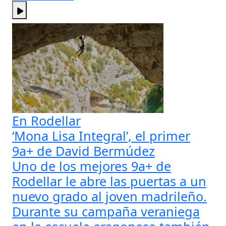
En Rodellar
‘Mona Lisa Integral’, el primer
9a+ de David Bermúdez
Uno de los mejores 9a+ de
Rodellar le abre las puertas a un
nuevo grado al joven madrileño.
Durante su campaña veraniega