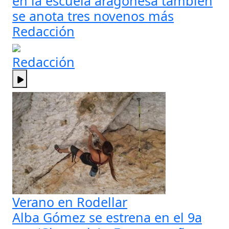
en la escuela aragonesa también
se anota tres novenos más
Redacción
Redacción
Verano en Rodellar
Alba Gómez se estrena en el 9a