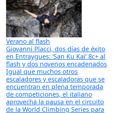
Verano al flash
Giovanni Placci, dos días de éxito
en Entraygues: ‘San Ku Kai’ 8c+ al
flash y dos novenos encadenados
Igual que muchos otros
escaladores y escaladoras que se
encuentran en plena temporada
de competiciones, el italiano
aprovecha la pausa en el circuito
de la World Climbing Series para