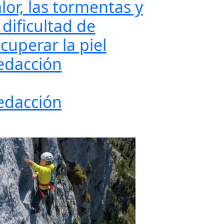
lor, las tormentas y
 dificultad de
cuperar la piel
edacción
edacción