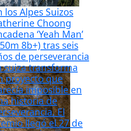
n los Alpes Suizos
atherine Choong
ncadena ‘Yeah Man’
350m 8b+) tras seis
ños de perseverancia
a suiza transforma
n proyecto que
arecía imposible en
na historia de
erseverancia. El
remio llegó el 27 de