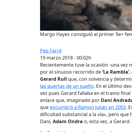
Margo Hayes consiguió el primer 9a+ fe
Pep Farré
19 marzo 2018 - 00:02h
Recientemente tuve la ocasión -una vez
por el sinuoso recorrido de
‘La Rambla’
,
Gerard Rull
que, con solvencia y determi
las puertas de un sueño
. En el último d
vez pues Gerard fallaba en el tramo fina
enlace que, imaginado por
Dani Andrad
que
encumbró a Ramon Julián en 2003
. 
dificultad substancial a la vía
«
, pero que
Dani,
Adam Ondra
o, esta vez, a Gerard.