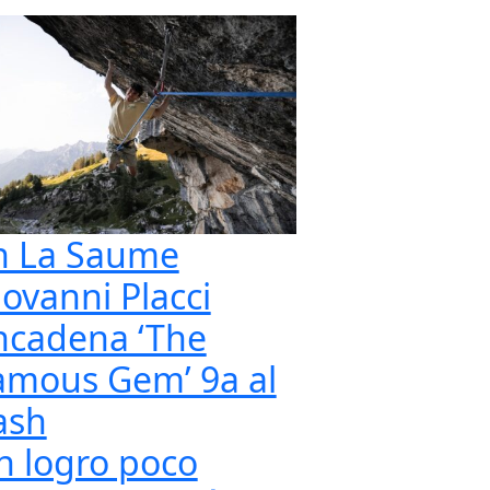
n La Saume
iovanni Placci
ncadena ‘The
amous Gem’ 9a al
ash
n logro poco