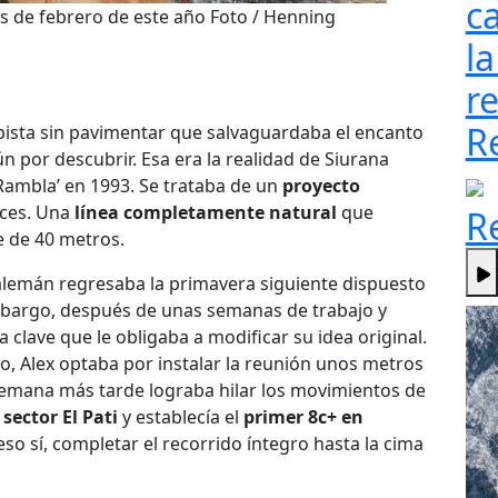
ca
es de febrero de este año Foto / Henning
la
re
R
 pista sin pavimentar que salvaguardaba el encanto
n por descubrir. Esa era la realidad de Siurana
Rambla’ en 1993. Se trataba de un
proyecto
nces. Una
línea completamente natural
que
R
 de 40 metros.
 alemán regresaba la primavera siguiente dispuesto
mbargo, después de unas semanas de trabajo y
clave que le obligaba a modificar su idea original.
o, Alex optaba por instalar la reunión unos metros
 semana más tarde lograba hilar los movimientos de
sector El Pati
y establecía el
primer 8c+ en
so sí, completar el recorrido íntegro hasta la cima