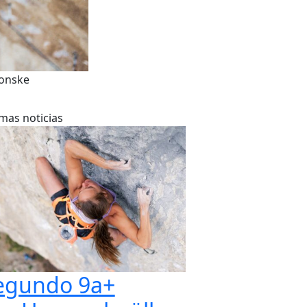
ionske
imas noticias
egundo 9a+