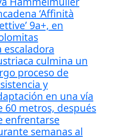
va Hammelmüller
ncadena ‘Affinità
ettive’ 9a+, en
olomitas
a escaladora
ustriaca culmina un
argo proceso de
sistencia y
daptación en una vía
e 60 metros, después
e enfrentarse
urante semanas al