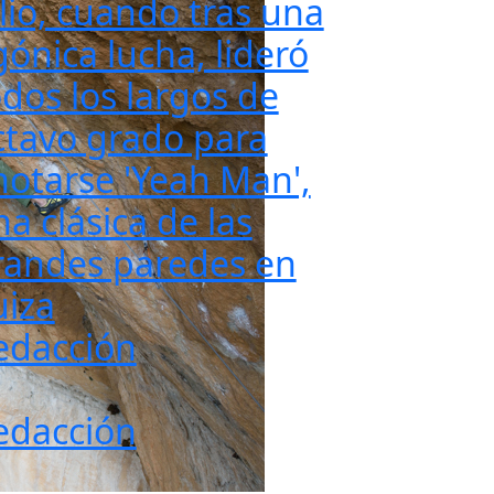
ulio, cuando tras una
gónica lucha, lideró
odos los largos de
ctavo grado para
notarse 'Yeah Man',
a clásica de las
randes paredes en
uiza
edacción
edacción