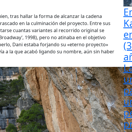
E
en, tras hallar la forma de alcanzar la cadena
K
rascado en la culminación del proyecto. Entre sus
arse cuantas variantes al recorrido original se
e
‘Broadway’, 1998), pero no atinaba en el objetivo
(
saberlo, Dani estaba forjando su «eterno proyecto»
ía a la que acabó ligando su nombre, aún sin haber
a
L
u
p
u
p
p