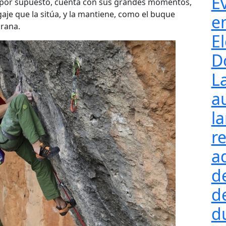
E
por supuesto, cuenta con sus grandes momentos,
aje que la sitúa, y la mantiene, como el buque
e
urana.
El
D
L
a
l
re
a
d
d
d