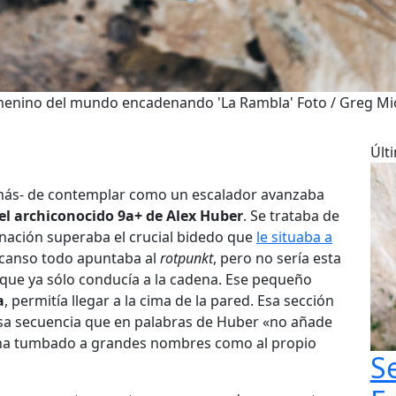
menino del mundo encadenando 'La Rambla' Foto / Greg M
Últ
 más- de contemplar como un escalador avanzaba
el archiconocido 9a+ de Alex Huber
. Se trataba de
nación superaba el crucial bidedo que
le situaba a
escanso todo apuntaba al
rotpunkt
, pero no sería esta
l que ya sólo conducía a la cadena. Ese pequeño
a
, permitía llegar a la cima de la pared. Esa sección
Esa secuencia que en palabras de Huber «no añade
 ha tumbado a grandes nombres como al propio
S