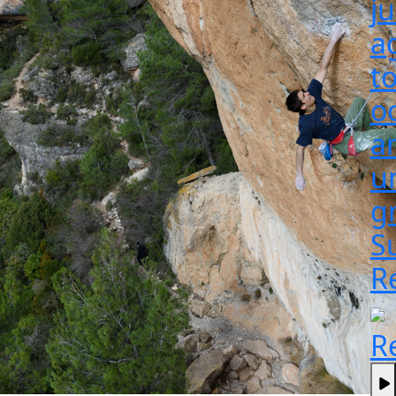
j
a
t
o
a
un
g
S
R
R