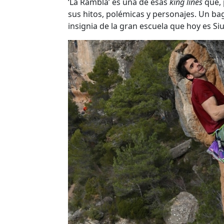
‘La Rambla’ es una de esas
king lines
que, 
sus hitos, polémicas y personajes. Un bag
insignia de la gran escuela que hoy es Si