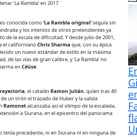
denar ‘La Rambla’ en 2017
nces conocida como
‘La Rambla original’
seguía sin
Andrada y los intentos de otros pretendientes ya
 de la escala de dificultad. Y desde julio de 2001,
a el californiano
Chris Sharma
que, con su épica
lecido un nuevo estándar de estilo en la máxima
ad, de las vías de gran calibre, y ‘La Rambla’ no
 Sharma en
Céüse
.
E
G
rayectoria
, el catalán
Ramon Julián
, quien tras 40
e
e un tirón el trazado de Huber y la salida
F
an
Ramonet
alcanzaba así el olimpo de la escalada,
 extensión a Siurana, en el epicentro del panorama
fl
U
 tenía precedente, ni en Siurana ni en ninguna de