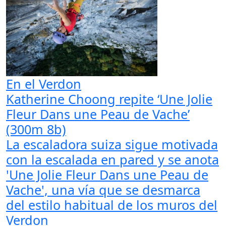
En el Verdon
Katherine Choong repite ‘Une Jolie
Fleur Dans une Peau de Vache’
(300m 8b)
La escaladora suiza sigue motivada
con la escalada en pared y se anota
'Une Jolie Fleur Dans une Peau de
Vache', una vía que se desmarca
del estilo habitual de los muros del
Verdon