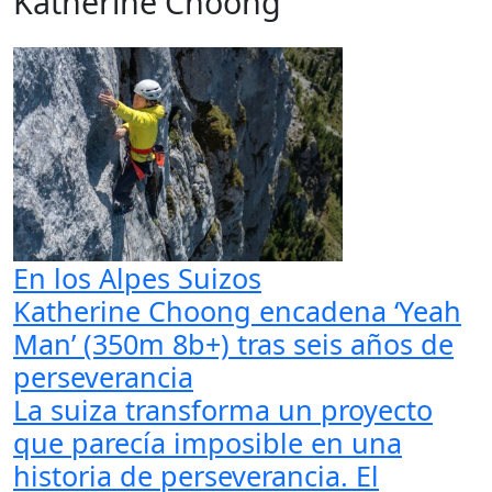
Katherine Choong
En los Alpes Suizos
Katherine Choong encadena ‘Yeah
Man’ (350m 8b+) tras seis años de
perseverancia
La suiza transforma un proyecto
que parecía imposible en una
historia de perseverancia. El