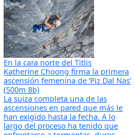
En la cara norte del Titlis
Katherine Choong firma la primera
ascensión femenina de ‘Piz Dal Nas’
(500m 8b)
La suiza completa una de las
ascensiones en pared que más le
han exigido hasta la fecha. A lo
largo del proceso ha tenido que
enfrentarse a tormentas, duros