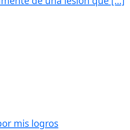
amente de una lesión que […]
or mis logros