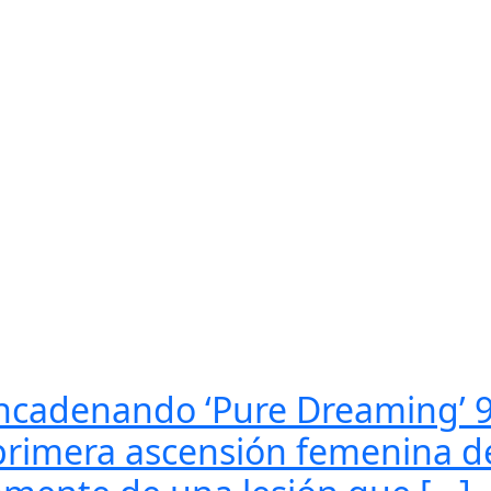
 encadenando ‘Pure Dreaming’ 
 primera ascensión femenina d