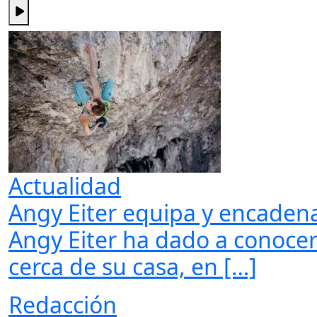
Actualidad
Angy Eiter equipa y encadena 
Angy Eiter ha dado a conoce
cerca de su casa, en […]
Redacción