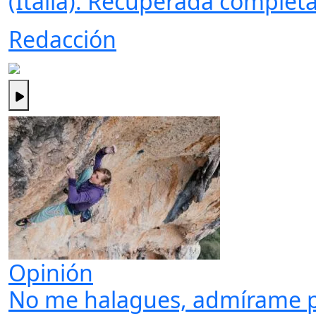
(Italia). Recuperada complet
Redacción
Opinión
No me halagues, admírame p