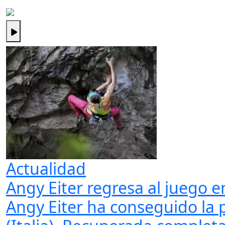
Actualidad
Angy Eiter regresa al juego
Angy Eiter ha conseguido la