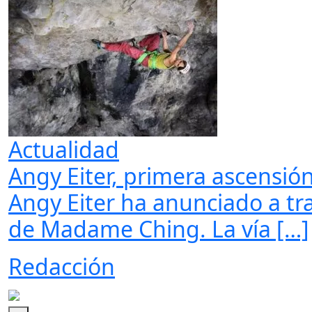
Actualidad
Angy Eiter, primera ascensi
Angy Eiter ha anunciado a tra
de Madame Ching. La vía […]
Redacción