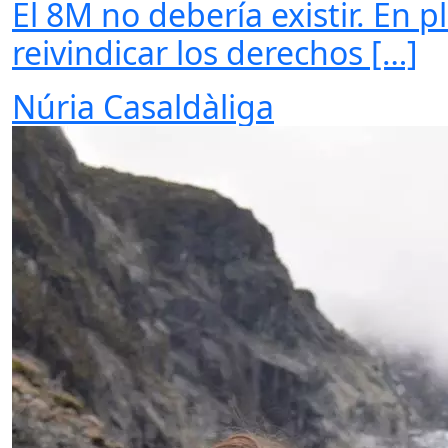
El 8M no debería existir. En 
reivindicar los derechos […]
Núria Casaldàliga