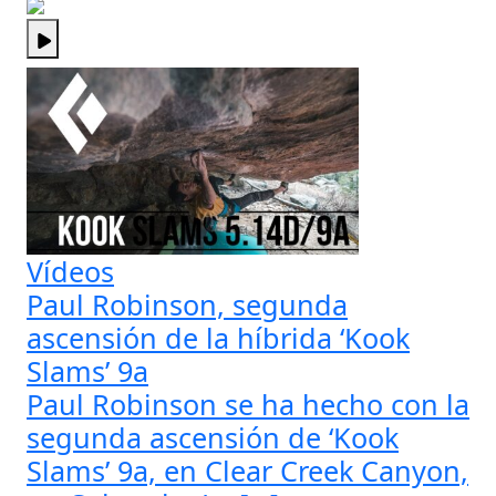
Vídeos
Paul Robinson, segunda
ascensión de la híbrida ‘Kook
Slams’ 9a
Paul Robinson se ha hecho con la
segunda ascensión de ‘Kook
Slams’ 9a, en Clear Creek Canyon,