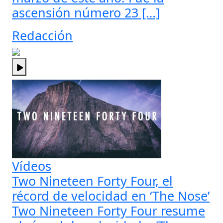
ascensión número 23 […]
Redacción
Vídeos
Two Nineteen Forty Four, el
récord de velocidad en ‘The Nose’
Two Nineteen Forty Four resume