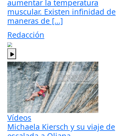
aumentar la temperatura
muscular. Existen infinidad de
maneras de […]
Redacción
Vídeos
Michaela Kiersch y su viaje de
escalada a Oliana