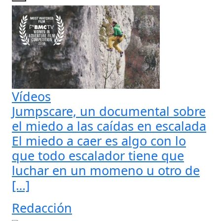
Vídeos
Jumpscare, un documental sobre
el miedo a las caídas en escalada
El miedo a caer es algo con lo
que todo escalador tiene que
luchar en un momeno u otro de
[…]
Redacción