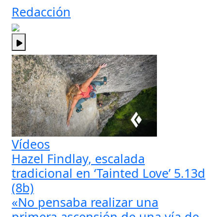
Redacción
Vídeos
Hazel Findlay, escalada
tradicional en ‘Tainted Love’ 5.13d
(8b)
«No pensaba realizar una
primera ascensión de una vía de