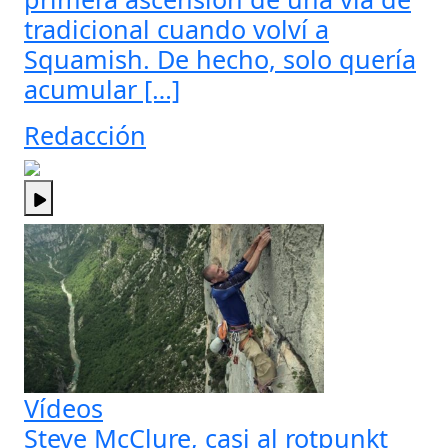
tradicional cuando volví a
Squamish. De hecho, solo quería
acumular […]
Redacción
Vídeos
Steve McClure, casi al rotpunkt