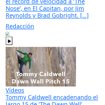
el récord de velocidad a ‘The
Nose’, en El Capitan, por Jim
Reynolds y Brad Gobright. […]
Redacción
Vídeos
Tommy Caldwell encadenando el
largo 15 de ‘The Dawn Wall’