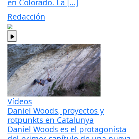
en Colorado. La […]
Redacción
Vídeos
Daniel Woods, proyectos y
rotpunkts en Catalunya
Daniel Woods es el protagonista
del primer capítulo de una nueva