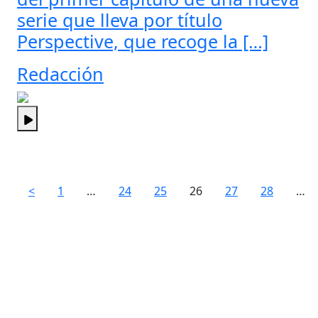
serie que lleva por título
Perspective, que recoge la […]
Redacción
<
1
…
24
25
26
27
28
…