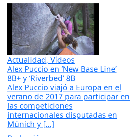
Actualidad, Vídeos
Alex Puccio en ‘New Base Line’
8B+ y ‘Riverbed’ 8B
Alex Puccio viajó a Europa en el
verano de 2017 para participar en
las competiciones
internacionales disputadas en
Múnich y […]