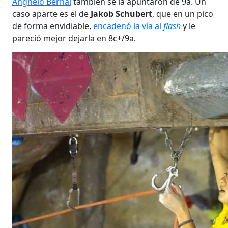
Anghelo Bernal
también se la apuntaron de 9a. Un
caso aparte es el de
Jakob Schubert
, que en un pico
de forma envidiable,
encadenó la vía al
flash
y le
pareció mejor dejarla en 8c+/9a.