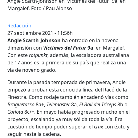
Angie Scarth-Johnson en 'Víctimes del Futur' 9a, en
Margalef. Foto / Pau Alonso
Redacción
27 septiembre 2021 - 11:56h
Angie Scarth-Johnson
ha entrado en la novena
dimensión con
Víctimes del Futur
9a
, en Margalef.
Con este
rotpunkt
, además, la escaladora australiana
de 17 años es la primera de su país que realiza una
vía de noveno grado.
Durante la pasada temporada de primavera, Angie
empezó a probar esta conocida línea del Racó de la
Finestra. Como rodaje también encadenó vías como
Braguetasso
8a+,
Telemaster
8a,
El Ball del Tríceps
8b o
Carlota
8c/+. En mayo había progresado mucho en el
proyecto, escalando ya muy sólida toda la vía. Era
cuestión de tiempo poder superar el
crux
con éxito y
seguir hasta la cadena.