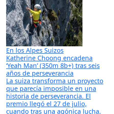
En los Alpes Suizos
Katherine Choong encadena
‘Yeah Man’ (350m 8b+) tras seis
años de perseverancia
La suiza transforma un proyecto
que parecía imposible en una
historia de perseverancia. El
premio llegó el 27 de julio,
cuando tras una agónica lucha,