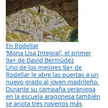
En Rodellar
‘Mona Lisa Integral’, el primer
9a+ de David Bermúdez
Uno de los mejores 9a+ de
Rodellar le abre las puertas a un
nuevo grado al joven madrileño.
Durante su campaña veraniega
en la escuela aragonesa también
se anota tres novenos más