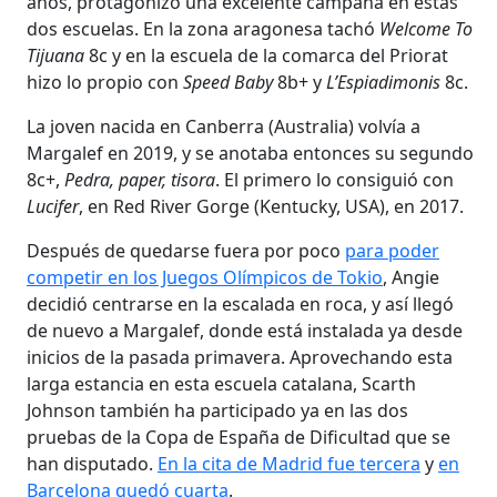
años, protagonizó una excelente campaña en estas
dos escuelas. En la zona aragonesa tachó
Welcome To
Tijuana
8c y en la escuela de la comarca del Priorat
hizo lo propio con
Speed Baby
8b+ y
L’Espiadimonis
8c.
La joven nacida en Canberra (Australia) volvía a
Margalef en 2019, y se anotaba entonces su segundo
8c+,
Pedra, paper, tisora
. El primero lo consiguió con
Lucifer
, en Red River Gorge (Kentucky, USA), en 2017.
Después de quedarse fuera por poco
para poder
competir en los Juegos Olímpicos de Tokio
, Angie
decidió centrarse en la escalada en roca, y así llegó
de nuevo a Margalef, donde está instalada ya desde
inicios de la pasada primavera. Aprovechando esta
larga estancia en esta escuela catalana, Scarth
Johnson también ha participado ya en las dos
pruebas de la Copa de España de Dificultad que se
han disputado.
En la cita de Madrid fue tercera
y
en
Barcelona quedó cuarta
.