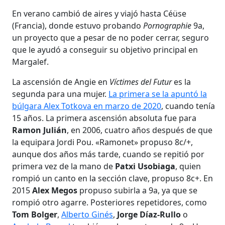
En verano cambió de aires y viajó hasta Céüse
(Francia), donde estuvo probando
Pornographie
9a,
un proyecto que a pesar de no poder cerrar, seguro
que le ayudó a conseguir su objetivo principal en
Margalef.
La ascensión de Angie en
Víctimes del Futur
es la
segunda para una mujer.
La primera se la apuntó la
búlgara Alex Totkova en marzo de 2020
, cuando tenía
15 años. La primera ascensión absoluta fue para
Ramon Julián
, en 2006, cuatro años después de que
la equipara Jordi Pou. «Ramonet» propuso 8c/+,
aunque dos años más tarde, cuando se repitió por
primera vez de la mano de
Patxi Usobiaga
, quien
rompió un canto en la sección clave, propuso 8c+. En
2015
Alex Megos
propuso subirla a 9a, ya que se
rompió otro agarre. Posteriores repetidores, como
Tom Bolger
,
Alberto Ginés
,
Jorge Díaz-Rullo
o