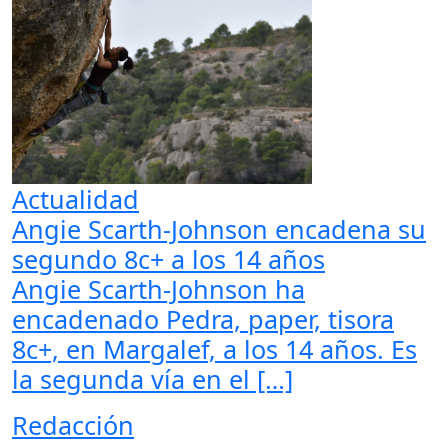
Actualidad
Angie Scarth-Johnson encadena su
segundo 8c+ a los 14 años
Angie Scarth-Johnson ha
encadenado Pedra, paper, tisora
8c+, en Margalef, a los 14 años. Es
la segunda vía en el […]
Redacción