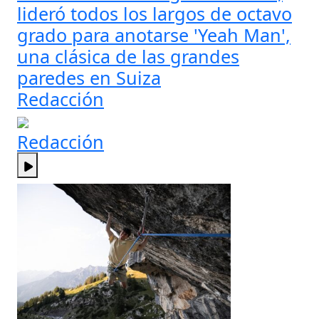
lideró todos los largos de octavo
grado para anotarse 'Yeah Man',
una clásica de las grandes
paredes en Suiza
Redacción
Redacción