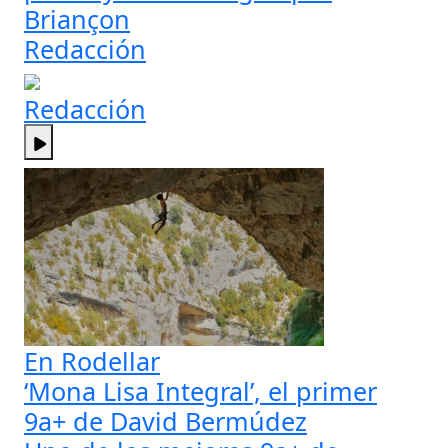
Briançon
Redacción
Redacción
En Rodellar
‘Mona Lisa Integral’, el primer
9a+ de David Bermúdez