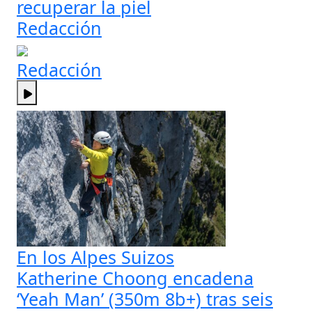
recuperar la piel
Redacción
Redacción
En los Alpes Suizos
Katherine Choong encadena
‘Yeah Man’ (350m 8b+) tras seis