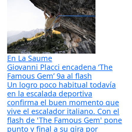
En La Saume
Giovanni Placci encadena ‘The
Famous Gem’ 9a al flash
Un logro poco habitual todavía
en la escalada deportiva
confirma el buen momento que
vive el escalador italiano. Con el
flash de 'The Famous Gem' pone
punto y final a su gira por