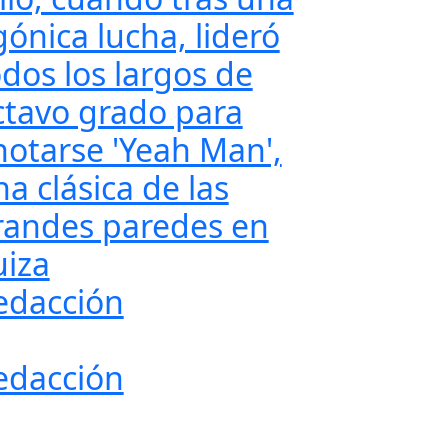
gónica lucha, lideró
odos los largos de
ctavo grado para
notarse 'Yeah Man',
a clásica de las
randes paredes en
uiza
edacción
edacción