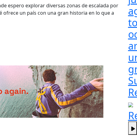
nde espero explorar diversas zonas de escalada por
a
é ofrece un país con una gran historia en lo que a
t
o
a
un
g
S
R
R