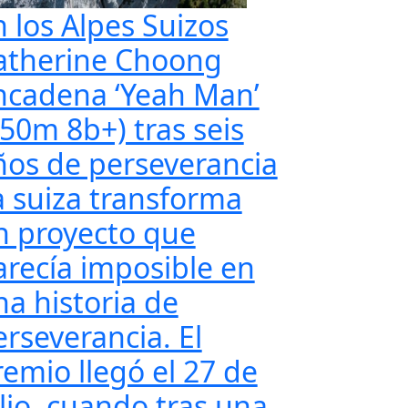
n los Alpes Suizos
atherine Choong
ncadena ‘Yeah Man’
350m 8b+) tras seis
ños de perseverancia
a suiza transforma
n proyecto que
arecía imposible en
na historia de
erseverancia. El
remio llegó el 27 de
ulio, cuando tras una