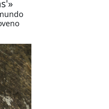
s'»
l mundo
oveno