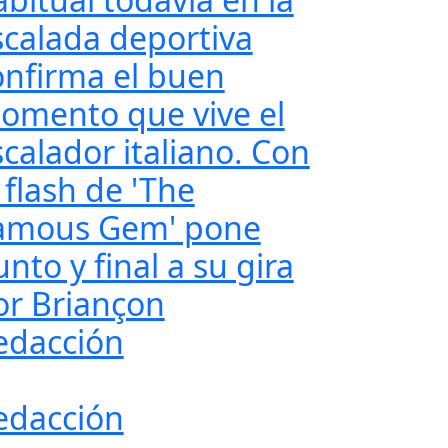
scalada deportiva
onfirma el buen
omento que vive el
scalador italiano. Con
 flash de 'The
amous Gem' pone
nto y final a su gira
or Briançon
edacción
edacción