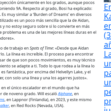
proyección únicamente en los grados, aunque pocos
E
niendo 9A. Respecto al grado, Bosi ha explicado:
K
 Es muy similar a ‘Burden of Dreams’ en diversos
ilizado es un poco más sencilla que la de Aidan,
e
s y no estoy seguro sobre si lo convierte en más
te problema es una de las mejores líneas duras en el
(
adores».
a
so de trabajo en
Spots of Time
: «Desde que Aidan
L
. La línea es increíble. El proceso para encontrar
esar de que son pocos movimientos, es muy técnico
u
nto se adapte a ti. Todo lo que rodea a la línea lo
p
 es fantástica, por encima del Helvellyn Lake, y el
, con solo una línea y una los agarres justos».
u
te en el único escalador en el mundo que ha
p
 de noveno grado. Will escaló
Alphane
, en
p
ams
, en Lappnor (Finlandia), en 2023, y este mismo
walker
, en Red Rocks (Nevada, USA).
j