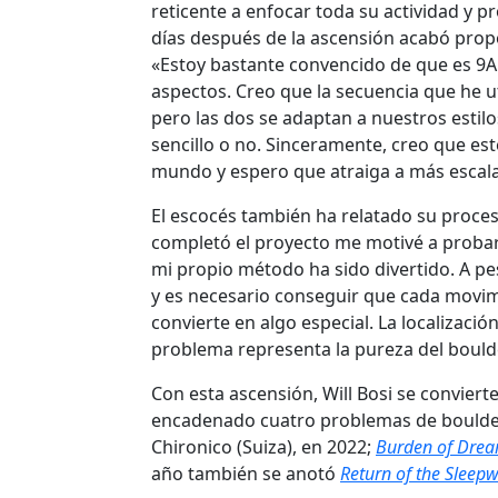
reticente a enfocar toda su actividad y 
días después de la ascensión acabó propo
«Estoy bastante convencido de que es 9A.
aspectos. Creo que la secuencia que he ut
pero las dos se adaptan a nuestros estilo
sencillo o no. Sinceramente, creo que es
mundo y espero que atraiga a más escal
El escocés también ha relatado su proce
completó el proyecto me motivé a probarlo
mi propio método ha sido divertido. A p
y es necesario conseguir que cada movimie
convierte en algo especial. La localización
problema representa la pureza del boulder
Con esta ascensión, Will Bosi se convier
encadenado cuatro problemas de boulder
Chironico (Suiza), en 2022;
Burden of Dre
año también se anotó
Return of the Sleep