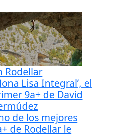
n Rodellar
ona Lisa Integral’, el
rimer 9a+ de David
ermúdez
no de los mejores
a+ de Rodellar le