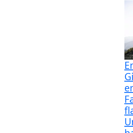
E
G
e
F
fl
U
h