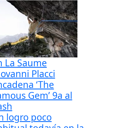
n La Saume
iovanni Placci
ncadena ‘The
amous Gem’ 9a al
ash
n logro poco
abitual todavía en la