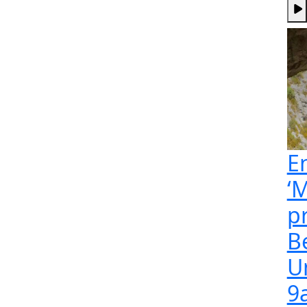
E
‘M
p
B
U
9