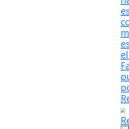
e
c
m
e
el
F
pu
p
R
R