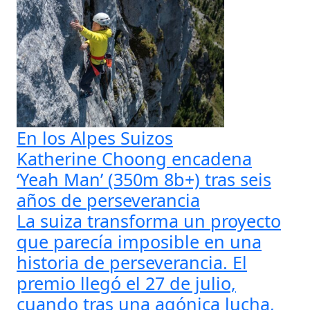
En los Alpes Suizos
Katherine Choong encadena
‘Yeah Man’ (350m 8b+) tras seis
años de perseverancia
La suiza transforma un proyecto
que parecía imposible en una
historia de perseverancia. El
premio llegó el 27 de julio,
cuando tras una agónica lucha,