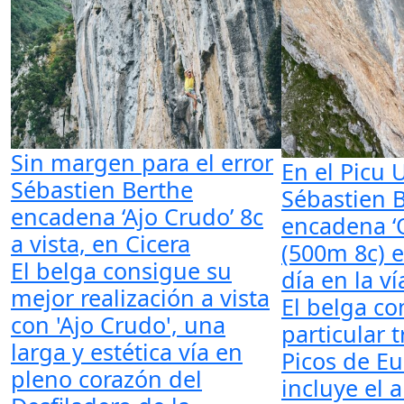
Sin margen para el error
En el Picu U
Sébastien Berthe
Sébastien 
encadena ‘Ajo Crudo’ 8c
encadena ‘
a vista, en Cicera
(500m 8c) 
El belga consigue su
día en la ví
mejor realización a vista
El belga c
con 'Ajo Crudo', una
particular t
larga y estética vía en
Picos de E
pleno corazón del
incluye el a