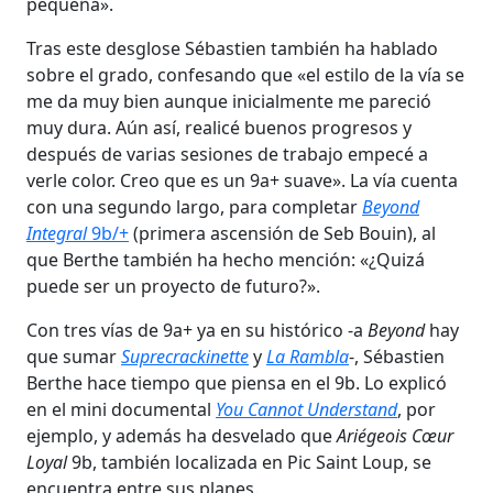
pequeña».
Tras este desglose Sébastien también ha hablado
sobre el grado, confesando que «el estilo de la vía se
me da muy bien aunque inicialmente me pareció
muy dura. Aún así, realicé buenos progresos y
después de varias sesiones de trabajo empecé a
verle color. Creo que es un 9a+ suave». La vía cuenta
con una segundo largo, para completar
Beyond
Integral
9b/+
(primera ascensión de Seb Bouin), al
que Berthe también ha hecho mención: «¿Quizá
puede ser un proyecto de futuro?».
Con tres vías de 9a+ ya en su histórico -a
Beyond
hay
que sumar
Suprecrackinette
y
La Rambla
-, Sébastien
Berthe hace tiempo que piensa en el 9b. Lo explicó
en el mini documental
You Cannot Understand
, por
ejemplo, y además ha desvelado que
Ariégeois Cœur
Loyal
9b, también localizada en Pic Saint Loup, se
encuentra entre sus planes.