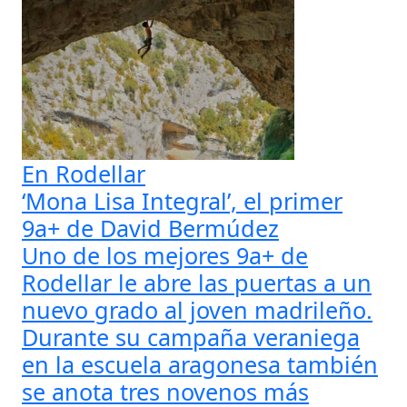
En Rodellar
‘Mona Lisa Integral’, el primer
9a+ de David Bermúdez
Uno de los mejores 9a+ de
Rodellar le abre las puertas a un
nuevo grado al joven madrileño.
Durante su campaña veraniega
en la escuela aragonesa también
se anota tres novenos más