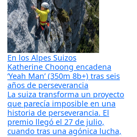
En los Alpes Suizos
Katherine Choong encadena
‘Yeah Man’ (350m 8b+) tras seis
años de perseverancia
La suiza transforma un proyecto
que parecía imposible en una
historia de perseverancia. El
premio llegó el 27 de julio,
cuando tras una agónica lucha,