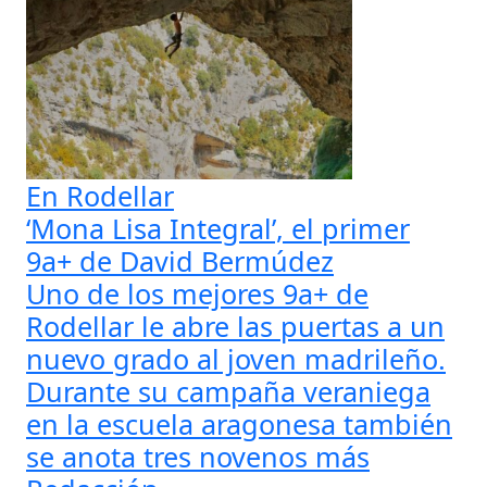
En Rodellar
‘Mona Lisa Integral’, el primer
9a+ de David Bermúdez
Uno de los mejores 9a+ de
Rodellar le abre las puertas a un
nuevo grado al joven madrileño.
Durante su campaña veraniega
en la escuela aragonesa también
se anota tres novenos más