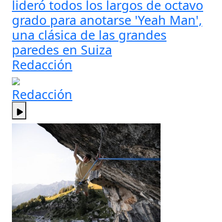
lideró todos los largos de octavo
grado para anotarse 'Yeah Man',
una clásica de las grandes
paredes en Suiza
Redacción
Redacción