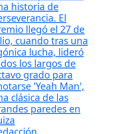
na historia de
erseverancia. El
remio llegó el 27 de
ulio, cuando tras una
gónica lucha, lideró
odos los largos de
ctavo grado para
notarse 'Yeah Man',
a clásica de las
randes paredes en
uiza
edacción