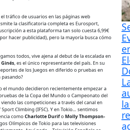
l tráfico de usuarios en las páginas web
smite la clasificatoria completa es Eurosport,
S
scripción a esta plataforma tan solo cuesta 6,99€
E
 por hacer publicidad), pero la mayoría busca cómo
e
agamos todos, vive ajena al debut de la escalada en
El
 Ginés
, es el único representante del país. En su
D
deportes de los Juegos en diferido o pruebas en
tá pasando?
L
do el mundo decidieron recientemente empezar a
a
s pruebas de la Copa del Mundo o Campeonato del
l
iendo las competiciones a través del canal en
f Sport Climbing (IFSC). Y en Tokio… sentimos
re
rencia como
Charlotte Durif
o
Molly Thompson-
a
os Olímpicos de Tokio para las televisiones