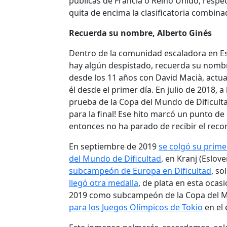
públicas de Francia o Reino Unido, respe
quita de encima la clasificatoria combi
Recuerda su nombre, Alberto Ginés
Dentro de la comunidad escaladora en Esp
hay algún despistado, recuerda su nombr
desde los 11 años con David Macià, actua
él desde el primer día. En julio de 2018, 
prueba de la Copa del Mundo de Dificultad 
para la final! Ese hito marcó un punto d
entonces no ha parado de recibir el rec
En septiembre de 2019
se colgó su prime
del Mundo de Dificultad
, en Kranj (Eslo
subcampeón de Europa en Dificultad
, s
llegó otra medalla
, de plata en esta ocas
2019 como subcampeón de la Copa del Mu
para los Juegos Olímpicos de Tokio
en el 