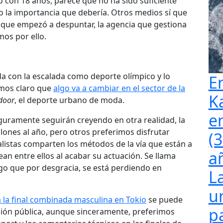
 con 18 años, parece que no ha sido suficiente
o la importancia que debería. Otros medios sí que
de que empezó a despuntar, la agencia que gestiona
os por ello.
a con la escalada como deporte olímpico y lo
E
emos claro que
algo va a cambiar en el sector de la
K
door
, el deporte urbano de moda.
e
uramente seguirán creyendo en otra realidad, la
lones al año, pero otros preferimos disfrutar
(
listas comparten los métodos de la vía que están a
a
an entre ellos al acabar su actuación. Se llama
go que por desgracia, se está perdiendo en
L
u
a la final combinada masculina en Tokio
se puede
p
visión pública, aunque sinceramente, preferimos