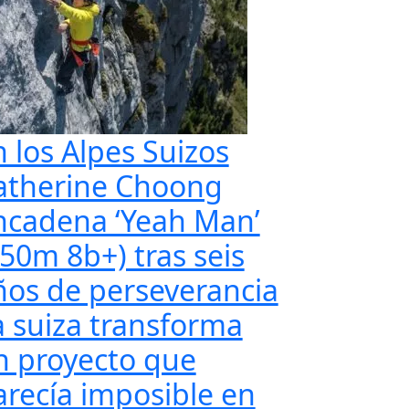
n los Alpes Suizos
atherine Choong
ncadena ‘Yeah Man’
350m 8b+) tras seis
ños de perseverancia
a suiza transforma
n proyecto que
arecía imposible en