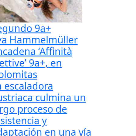
egundo 9a+
va Hammelmüller
ncadena ‘Affinità
ettive’ 9a+, en
olomitas
a escaladora
ustriaca culmina un
argo proceso de
sistencia y
daptación en una vía