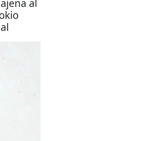
ajena al
okio
al