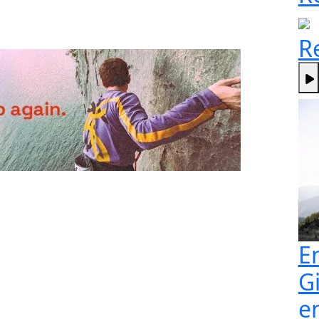
R
E
G
e