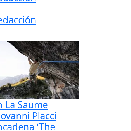
edacción
n La Saume
iovanni Placci
ncadena ‘The