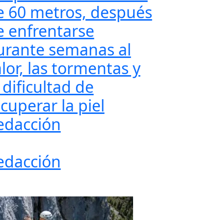
e 60 metros, después
e enfrentarse
urante semanas al
lor, las tormentas y
 dificultad de
cuperar la piel
edacción
edacción