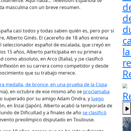
ctivamente. Aquí nada… Televisión Española se
d
nada masculina con un breve resumen.
d
d
aña casi todos y todas saben quién es, pero por si
ca
e, Alberto Ginés. El cacereño de 18 años entrena
l seleccionador español de escalada, que creyó en
la
a los 15 años, Alberto participaba en su primera
como absoluto, en Arco (Italia), y ¡se clasificó
re
e inflexión en su carrera como competidor y desde
R
onocimiento que su trabajo merece.
ra medalla, de bronce, en una prueba de la Copa
venia), en octubre de ese mismo año se
proclamaba
R
olo superado por su amigo Adam Ondra, y
luego
ión, en Inzai (Japón). Alberto acabó la temporada de
ndo de Dificultad y a finales de año
se clasificó
evento preolímpico disputado en Toulouse.