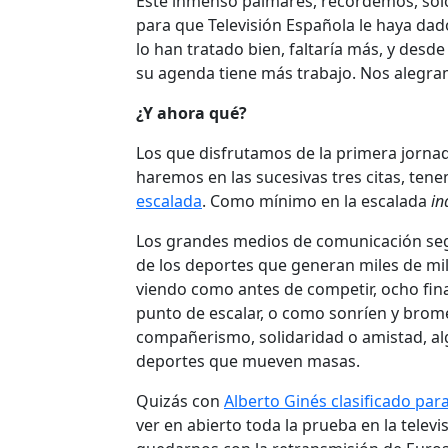
Este inmenso palmarés, recordemos, solo
para que Televisión Española le haya dad
lo han tratado bien, faltaría más, y des
su agenda tiene más trabajo. Nos alegram
¿Y ahora qué?
Los que disfrutamos de la primera jornad
haremos en las sucesivas tres citas, ten
escalada
. Como mínimo en la escalada
in
Los grandes medios de comunicación seg
de los deportes que generan miles de mil
viendo como antes de competir, ocho fina
punto de escalar, o como sonríen y brome
compañerismo, solidaridad o amistad, al
deportes que mueven masas.
Quizás con
Alberto Ginés clasificado par
ver en abierto toda la prueba en la tele