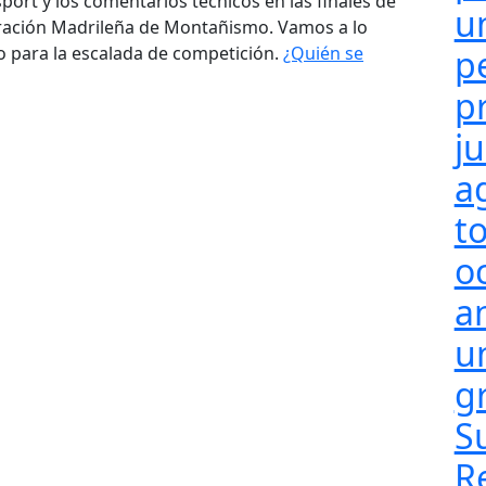
ort y los comentarios técnicos en las finales de
u
deración Madrileña de Montañismo. Vamos a lo
 para la escalada de competición.
¿Quién se
p
p
j
a
t
o
a
un
g
S
R