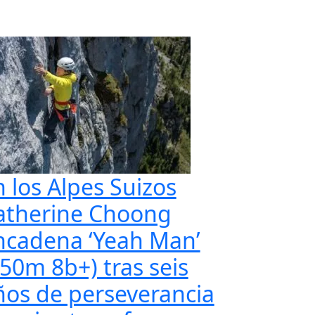
n los Alpes Suizos
atherine Choong
ncadena ‘Yeah Man’
350m 8b+) tras seis
ños de perseverancia