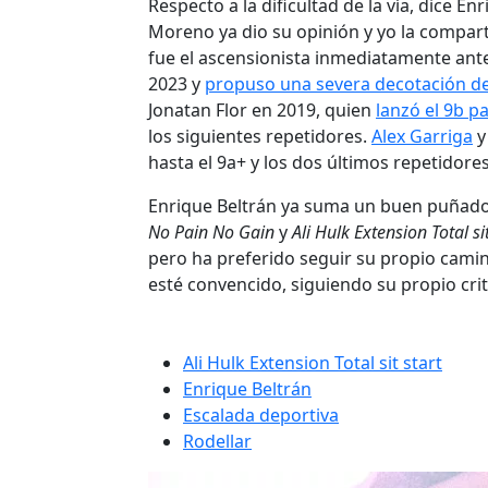
Respecto a la dificultad de la vía, dice 
Moreno ya dio su opinión y yo la compart
fue el ascensionista inmediatamente ante
2023 y
propuso una severa decotación d
Jonatan Flor en 2019, quien
lanzó el 9b pa
los siguientes repetidores.
Alex Garriga
hasta el 9a+ y los dos últimos repetidore
Enrique Beltrán ya suma un buen puñado d
No Pain No Gain
y
Ali Hulk Extension Total sit
pero ha preferido seguir su propio cami
esté convencido, siguiendo su propio crit
Ali Hulk Extension Total sit start
Enrique Beltrán
Escalada deportiva
Rodellar