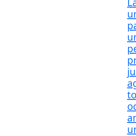
L
u
p
u
p
p
j
a
t
o
a
un