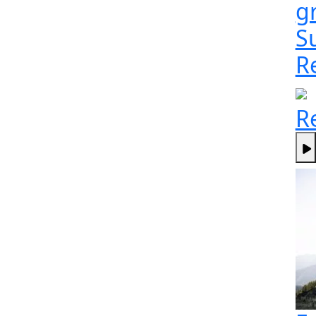
g
S
R
R