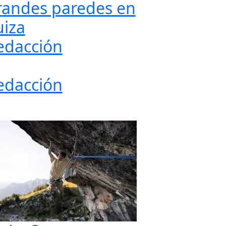
randes paredes en
uiza
edacción
edacción