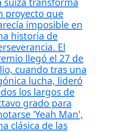
a suiza transforma
n proyecto que
arecía imposible en
na historia de
erseverancia. El
remio llegó el 27 de
ulio, cuando tras una
gónica lucha, lideró
odos los largos de
ctavo grado para
notarse 'Yeah Man',
a clásica de las