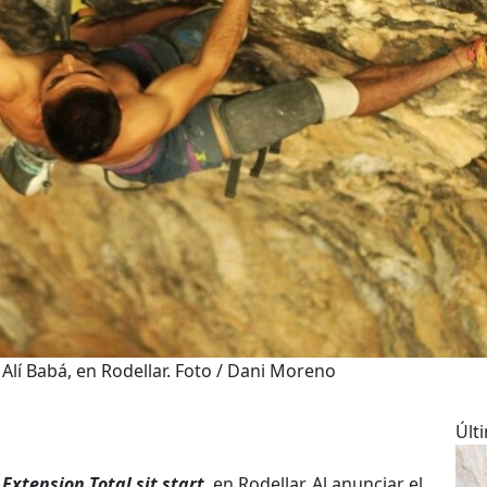
Alí Babá, en Rodellar. Foto / Dani Moreno
Últ
 Extension Total sit start
, en Rodellar. Al anunciar el