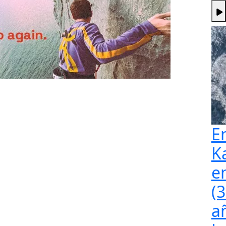
E
K
e
(
a