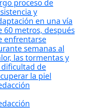
argo proceso de
sistencia y
daptación en una vía
e 60 metros, después
e enfrentarse
urante semanas al
lor, las tormentas y
 dificultad de
cuperar la piel
edacción
edacción