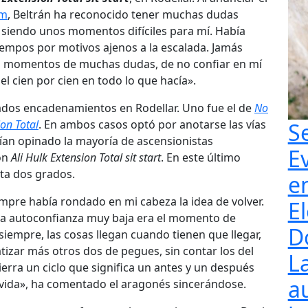
am
, Beltrán ha reconocido tener muchas dudas
 siendo unos momentos difíciles para mí. Había
iempos por motivos ajenos a la escalada. Jamás
o momentos de muchas dudas, de no confiar en mí
 cien por cien en todo lo que hacía».
ados encadenamientos en Rodellar. Uno fue el de
No
ion Total
. En ambos casos optó por anotarse las vías
S
ían opinado la mayoría de ascensionistas
E
on
Ali Hulk Extension Total sit start
. En este último
ta dos grados.
e
empre había rondado en mi cabeza la idea de volver.
El
una autoconfianza muy baja era el momento de
D
empre, las cosas llegan cuando tienen que llegar,
tizar más otros dos de pegues, sin contar los del
L
erra un ciclo que significa un antes y un después
a
 vida», ha comentado el aragonés sincerándose.