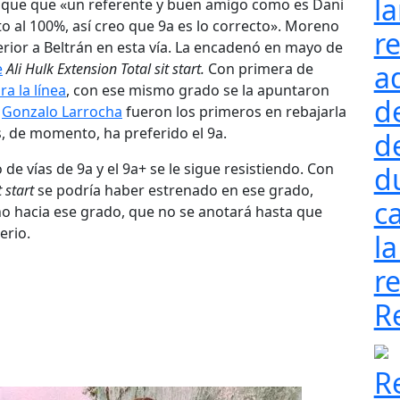
l
Enrique que «un referente y buen amigo como es Dani
o al 100%, así creo que 9a es lo correcto». Moreno
re
rior a Beltrán en esta vía. La encadenó en mayo de
a
e
Ali Hulk Extension Total sit start.
Con primera de
ra la línea
, con ese mismo grado se la apuntaron
d
y
Gonzalo Larrocha
fueron los primeros en rebajarla
s, de momento, ha preferido el 9a.
d
e vías de 9a y el 9a+ se le sigue resistiendo. Con
d
 start
se podría haber estrenado en ese grado,
ca
no hacia ese grado, que no se anotará hasta que
erio.
la
re
R
R