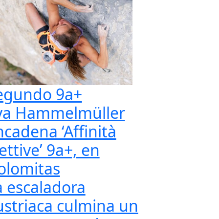
egundo 9a+
va Hammelmüller
ncadena ‘Affinità
ettive’ 9a+, en
olomitas
a escaladora
ustriaca culmina un