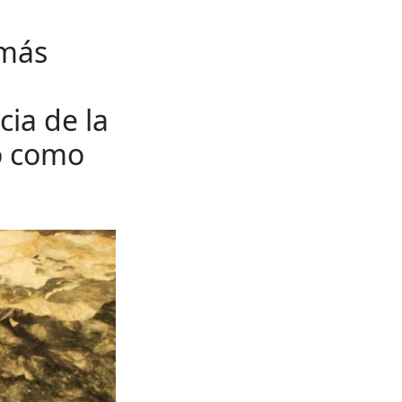
 más
cia de la
o como