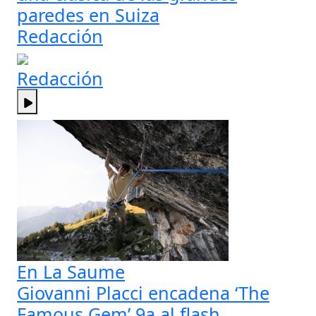
paredes en Suiza
Redacción
Redacción
En La Saume
Giovanni Placci encadena ‘The
Famous Gem’ 9a al flash