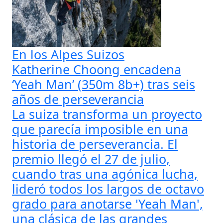
En los Alpes Suizos
Katherine Choong encadena
‘Yeah Man’ (350m 8b+) tras seis
años de perseverancia
La suiza transforma un proyecto
que parecía imposible en una
historia de perseverancia. El
premio llegó el 27 de julio,
cuando tras una agónica lucha,
lideró todos los largos de octavo
grado para anotarse 'Yeah Man',
una clásica de las grandes