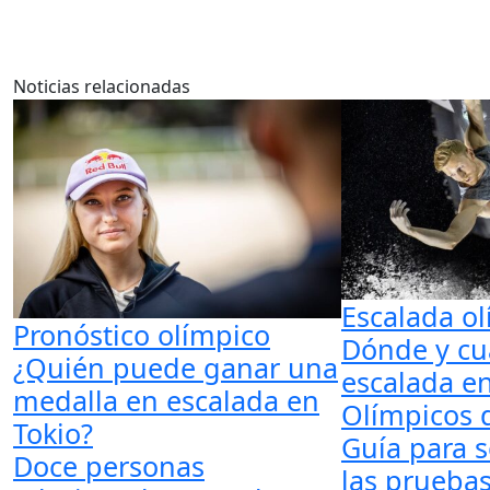
Noticias relacionadas
Escalada o
Pronóstico olímpico
Dónde y cu
¿Quién puede ganar una
escalada en
medalla en escalada en
Olímpicos 
Tokio?
Guía para s
Doce personas
las prueba