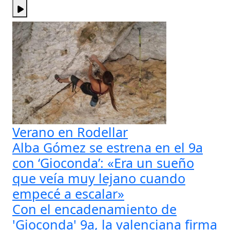
Verano en Rodellar
Alba Gómez se estrena en el 9a
con ‘Gioconda’: «Era un sueño
que veía muy lejano cuando
empecé a escalar»
Con el encadenamiento de
'Gioconda' 9a, la valenciana firma