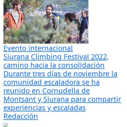
Evento internacional
Siurana Climbing Festival 2022,
camino hacia la consolidación
Durante tres días de noviembre la
comunidad escaladora se ha
reunido en Cornudella de
Montsant y Siurana para compartir
experiencias y escaladas
Redacción