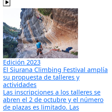
Edición 2023
El Siurana Climbing Festival amplía
su propuesta de talleres y
actividades
Las inscripciones a los talleres se
abren el 2 de octubre y el número
de plazas es limitado. Las