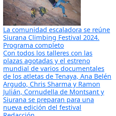
La comunidad escaladora se reúne
Siurana Climbing Festival 2024.
Programa completo
Con todos los talleres con las
plazas agotadas y el estreno
mundial de varios documentales
de los atletas de Tenaya, Ana Belén
Argudo, Chris Sharma y Ramon
Julián, Cornudella de Montsant y
Siurana se preparan para una
nueva edición del festival
Redacción