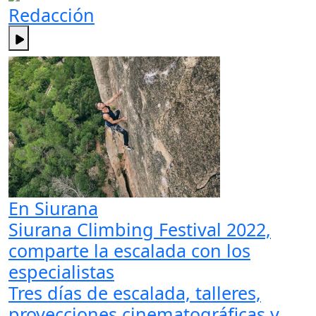
Redacción
En Siurana
Siurana Climbing Festival 2022,
comparte la escalada con los
especialistas
Tres días de escalada, talleres,
proyecciones cinematográficas y