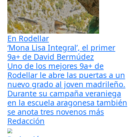
En Rodellar
‘Mona Lisa Integral’, el primer
9a+ de David Bermúdez
Uno de los mejores 9a+ de
Rodellar le abre las puertas a un
nuevo grado al joven madrileño.
Durante su campaña veraniega
en la escuela aragonesa también
se anota tres novenos más
Redacción