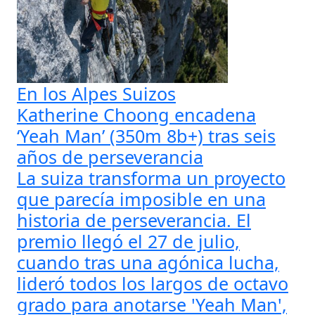
En los Alpes Suizos
Katherine Choong encadena
‘Yeah Man’ (350m 8b+) tras seis
años de perseverancia
La suiza transforma un proyecto
que parecía imposible en una
historia de perseverancia. El
premio llegó el 27 de julio,
cuando tras una agónica lucha,
lideró todos los largos de octavo
grado para anotarse 'Yeah Man',