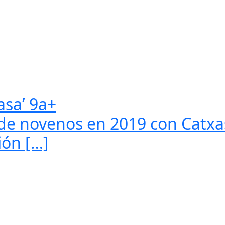
sa’ 9a+
e novenos en 2019 con Catxas
ión […]