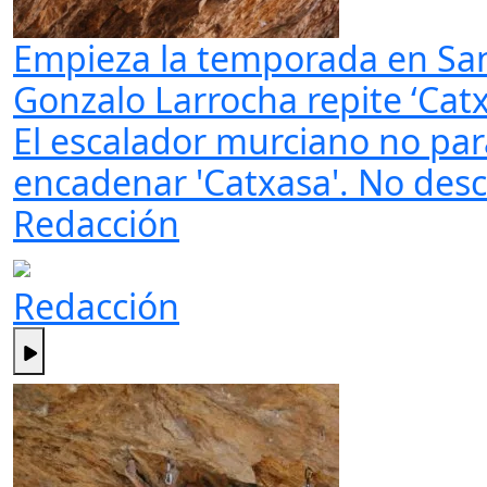
Empieza la temporada en San
Gonzalo Larrocha repite ‘Cat
El escalador murciano no para
encadenar 'Catxasa'. No desca
Redacción
Redacción