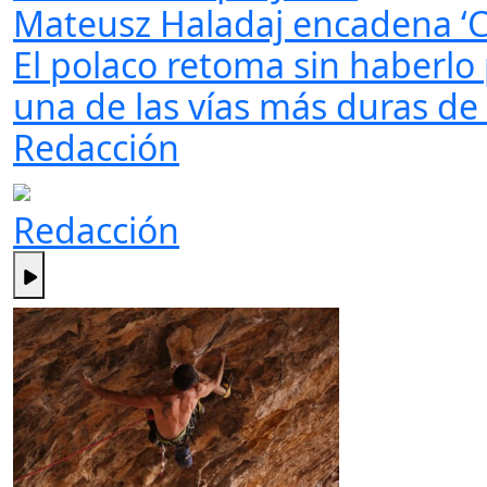
Mateusz Haladaj encadena ‘Ca
El polaco retoma sin haberlo 
una de las vías más duras de 
Redacción
Redacción