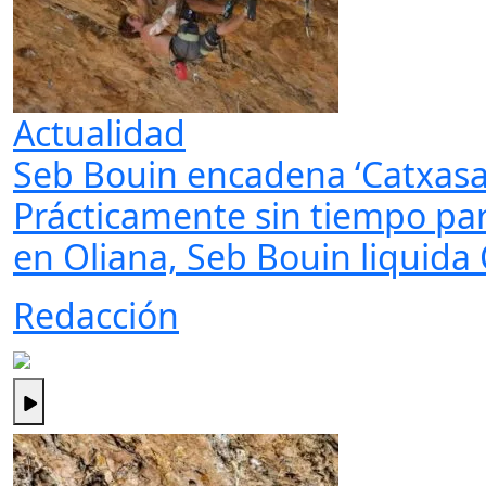
Actualidad
Seb Bouin encadena ‘Catxasa’
Prácticamente sin tiempo p
en Oliana, Seb Bouin liquida 
Redacción