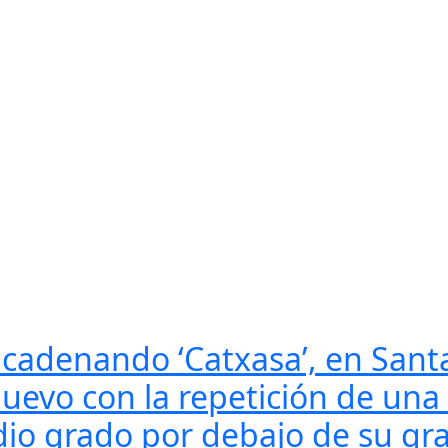
ncadenando ‘Catxasa’, en Sant
Nuevo con la repetición de una
io grado por debajo de su gra