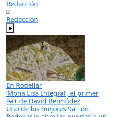
Redacción
Redacción
En Rodellar
‘Mona Lisa Integral’, el primer
9a+ de David Bermúdez
Uno de los mejores 9a+ de
Rodellar le abre las puertas a un