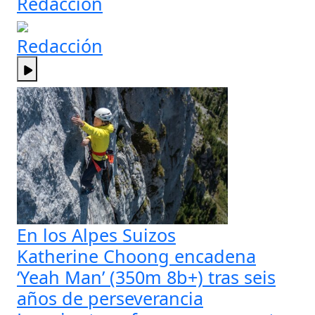
Redacción
Redacción
En los Alpes Suizos
Katherine Choong encadena
‘Yeah Man’ (350m 8b+) tras seis
años de perseverancia