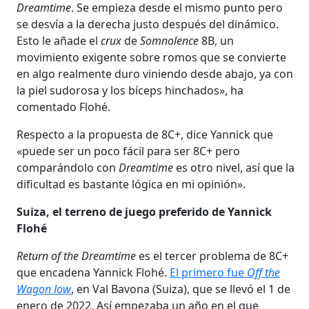
Dreamtime
. Se empieza desde el mismo punto pero
se desvía a la derecha justo después del dinámico.
Esto le añade el
crux
de
Somnolence
8B, un
movimiento exigente sobre romos que se convierte
en algo realmente duro viniendo desde abajo, ya con
la piel sudorosa y los bíceps hinchados», ha
comentado Flohé.
Respecto a la propuesta de 8C+, dice Yannick que
«puede ser un poco fácil para ser 8C+ pero
comparándolo con
Dreamtime
es otro nivel, así que la
dificultad es bastante lógica en mi opinión».
Suiza, el terreno de juego preferido de Yannick
Flohé
Return of the Dreamtime
es el tercer problema de 8C+
que encadena Yannick Flohé.
El primero fue
Off the
Wagon low
, en Val Bavona (Suiza), que se llevó el 1 de
enero de 2022. Así empezaba un año en el que