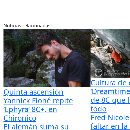
Noticias relacionadas
Cultura de 
‘Dreamtime’
Quinta ascensión
de 8C que 
Yannick Flohé repite
todo
‘Ephyra’ 8C+, en
Fred Nicole
Chironico
faltar en la
El alemán suma su