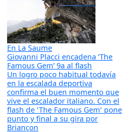
En La Saume
Giovanni Placci encadena ‘The
Famous Gem’ 9a al flash
Un logro poco habitual todavía
en la escalada deportiva
confirma el buen momento que
vive el escalador italiano. Con el
flash de 'The Famous Gem' pone
punto y final a su gira por
Briançon