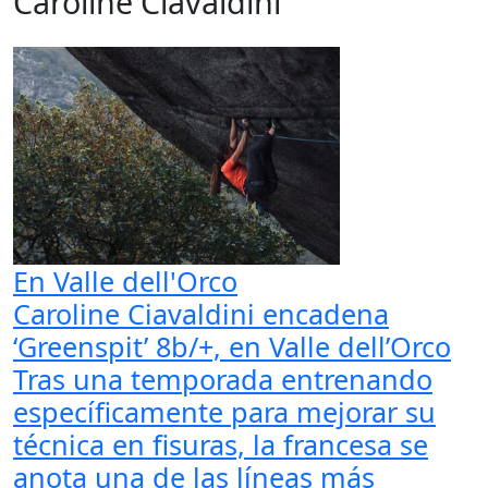
Caroline Ciavaldini
En Valle dell'Orco
Caroline Ciavaldini encadena
‘Greenspit’ 8b/+, en Valle dell’Orco
Tras una temporada entrenando
específicamente para mejorar su
técnica en fisuras, la francesa se
anota una de las líneas más