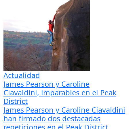
Actualidad
James Pearson y Caroline
Ciavaldini, imparables en el Peak
District
James Pearson y Caroline Ciavaldini
han firmado dos destacadas
repeticiones en el Peak District