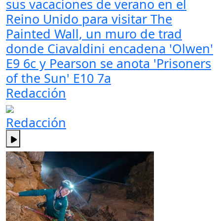
sus vacaciones de verano en el
Reino Unido para visitar The
Painted Wall, un muro de trad
donde Ciavaldini encadena 'Olwen'
E9 6c y Pearson se anota 'Prisoners
of the Sun' E10 7a
Redacción
Redacción