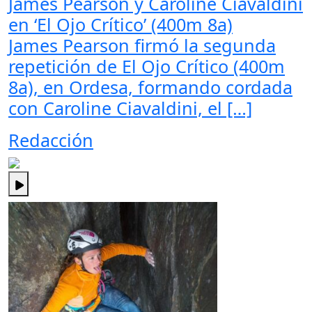
James Pearson y Caroline Ciavaldini
en ‘El Ojo Crítico’ (400m 8a)
James Pearson firmó la segunda
repetición de El Ojo Crítico (400m
8a), en Ordesa, formando cordada
con Caroline Ciavaldini, el […]
Redacción