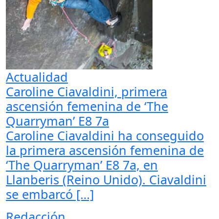
Actualidad
Caroline Ciavaldini, primera
ascensión femenina de ‘The
Quarryman’ E8 7a
Caroline Ciavaldini ha conseguido
la primera ascensión femenina de
‘The Quarryman’ E8 7a, en
Llanberis (Reino Unido). Ciavaldini
se embarcó […]
Redacción