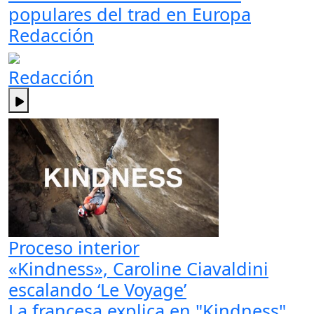
populares del trad en Europa
Redacción
Redacción
Proceso interior
«Kindness», Caroline Ciavaldini
escalando ‘Le Voyage’
La francesa explica en "Kindness"