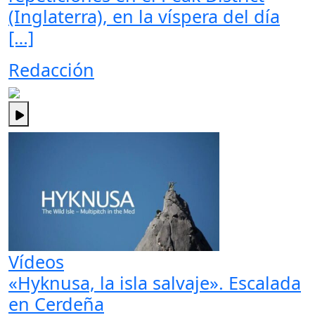
(Inglaterra), en la víspera del día
[…]
Redacción
Vídeos
«Hyknusa, la isla salvaje». Escalada
en Cerdeña