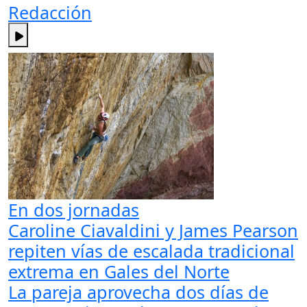
Redacción
En dos jornadas
Caroline Ciavaldini y James Pearson
repiten vías de escalada tradicional
extrema en Gales del Norte
La pareja aprovecha dos días de