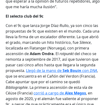
que esperar a la opinión de futuros repetidores, algo
que me haría mucha ilusión”.
El selecto club del 9c
Con el 9c que lanza Jorge Díaz-Rullo, ya son cinco las
propuestas de 9c que existen en el mundo. Cada una
lleva la firma de un escalador diferente. La que abrió
el grado, marcando un hito histórico, fue
Silence
,
localizada en Flatanger (Noruega), con primera
ascensión de
Adam Ondra
. El
rotpunkt
del checo se
remonta a septiembre de 2017, así que tuvieron que
pasar casi cinco años hasta que llegara la segunda
propuesta.
Llegó de la mano de
Seb Bouin
con
DNA
,
que se encuentra en el Cañón del Verdon (Francia).
Cabe apuntar que por el camino se quedó
Bibliographie
. La primera ascensión de esta vía de
Céüse (Francia)
corrió a cargo de
Alex Megos
, en
agosto de 2020, y el alemán fue valiente al proponer
9c, a pesar de que prácticamente era el único que