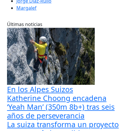
Jorge Díaz-Rullo
Margalef
Últimas noticias
En los Alpes Suizos
Katherine Choong encadena
‘Yeah Man’ (350m 8b+) tras seis
años de perseverancia
La suiza transforma un proyecto