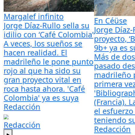
Margalef infinito
En Céüse
Jorge Díaz-Rullo sella su
Jorge Díaz-R
idilio con ‘Café Colombia’
proyecto, ‘
A veces, los sueños se
9b+ ya es s
hacen realidad. El
Más de dos
madrileño le pone punto
pasado des
rojo al que ha sido su
madrileño 
gran proyecto vital en
primera ve
roca hasta ahora. 'Café
'Bibliograp
Colombia' ya es suya
(Francia). 
Redacción
el esfuerz
teniendo s
Redacción
Redacción