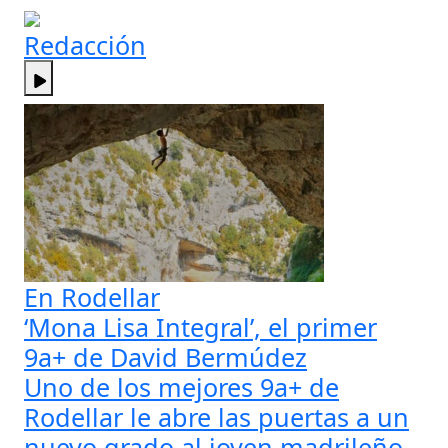
Redacción
En Rodellar
‘Mona Lisa Integral’, el primer
9a+ de David Bermúdez
Uno de los mejores 9a+ de
Rodellar le abre las puertas a un
nuevo grado al joven madrileño.