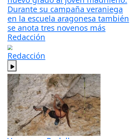
Durante su campaña veraniega
en la escuela aragonesa también
se anota tres novenos más
Redacción
Redacción