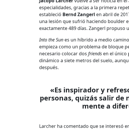
Jacopo Larcher
vuelve a ser noticia en el
especialidades, gracias a la primera repe
estableció
Bernd Zangerl
en abril de 201
una lesión que sufrió haciendo boulder e
exactamente 489 días. Zangerl propuso un
Into the Sun
es un híbrido a medio camino e
empieza como un problema de bloque pero
necesario colocar dos
friends
en el único
dinámico a siete metros del suelo, aunq
después.
«Es inspirador y refres
personas, quizás salir de 
mente a difer
Larcher ha comentado que se interesó en e