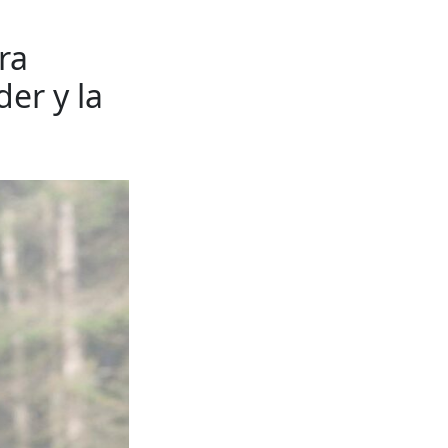
ra
er y la