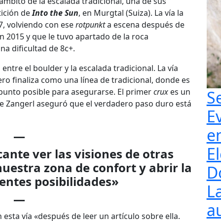
 ámbito de la escalada tradicional, una de sus
tición de
Into the Sun
, en Murgtal (Suiza). La vía la
7, volviendo con ese
rotpunkt
a escena después de
n 2015 y que le tuvo apartado de la roca
a dificultad de 8c+.
ntre el boulder y la escalada tradicional. La vía
 finaliza como una línea de tradicional, donde es
 punto posible para asegurarse. El primer
crux
es un
S
ue Zangerl aseguró que el verdadero paso duro está
E
e
—
El
cante ver las visiones de otras
nuestra zona de confort y abrir la
D
entes posibilidades»
L
—
a
sta vía «después de leer un artículo sobre ella.