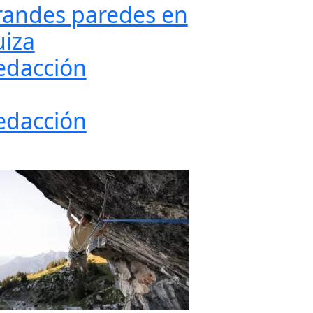
randes paredes en
uiza
edacción
edacción