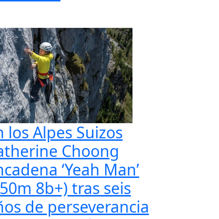
n los Alpes Suizos
atherine Choong
ncadena ‘Yeah Man’
350m 8b+) tras seis
ños de perseverancia