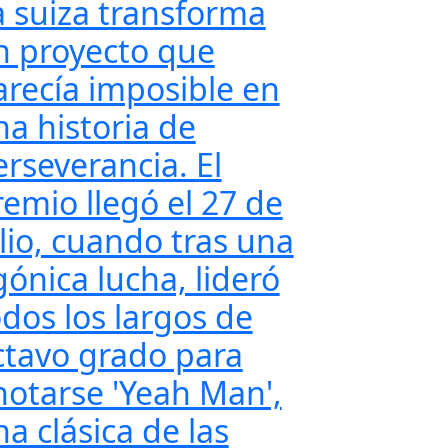
a suiza transforma
n proyecto que
arecía imposible en
na historia de
erseverancia. El
remio llegó el 27 de
ulio, cuando tras una
gónica lucha, lideró
odos los largos de
ctavo grado para
notarse 'Yeah Man',
a clásica de las