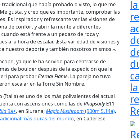
l
e tradicional que había probado o visto, lo que me
. Me gusta, y creo que es importante, comprobar las
re
. Es inspirador y refrescante ver las visiones de
a
ona de confort y abrir la mente a diferentes
e cuando está frente a un pedazo de roca y
d
s a la hora de escalar. ¡Esta variedad de visiones y
d
zca nuestro deporte y también nosotros mismos!».
d
acopo, ya que le ha servido para centrarse de
emas de boulder después de la expedición que le
ca
gerl para probar
Eternal Flame
. La pareja no tuvo
eron escalar en la Torre Sin Nombre.
la
re
(Italia) es uno de los más polivalentes del actual
 cuenta con ascensiones como las de
Rhapsody
E11
R
bla
9a+
, en Siurana;
Magic Mushroom
(900m 5.14a)
,
tradicional más duras del mundo
, en Caderese
R