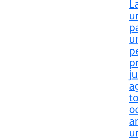
L
u
p
u
p
p
j
a
t
o
a
un