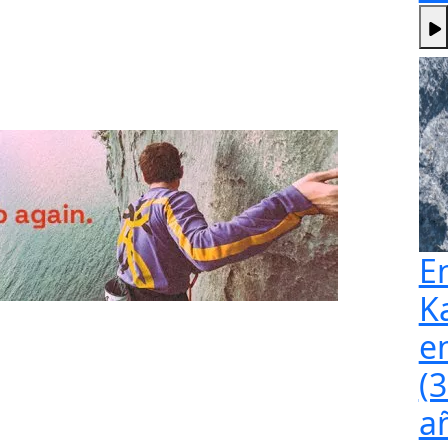
E
K
e
(
a