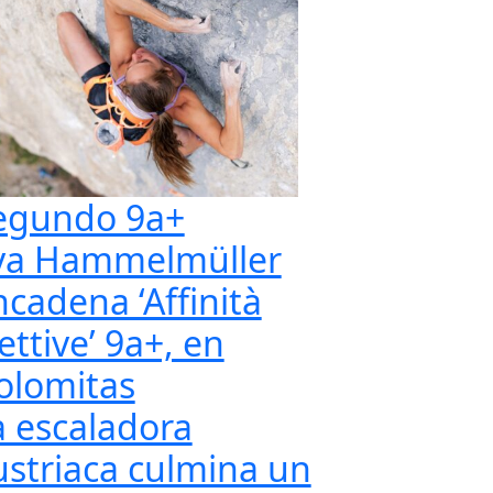
egundo 9a+
va Hammelmüller
ncadena ‘Affinità
ettive’ 9a+, en
olomitas
a escaladora
ustriaca culmina un