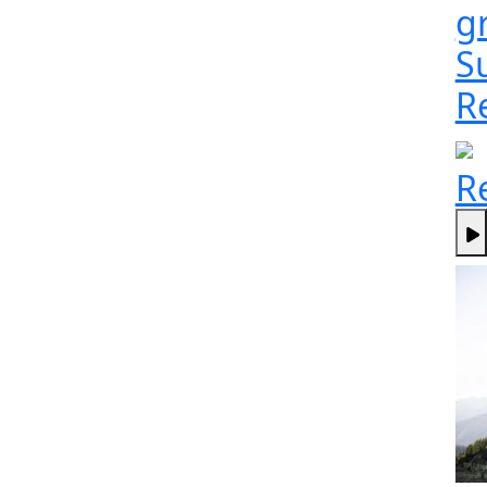
g
S
R
R