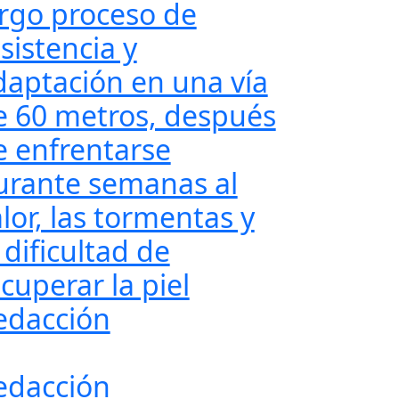
argo proceso de
sistencia y
daptación en una vía
e 60 metros, después
e enfrentarse
urante semanas al
lor, las tormentas y
 dificultad de
cuperar la piel
edacción
edacción