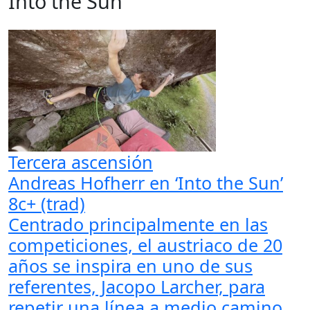
Into the Sun
Tercera ascensión
Andreas Hofherr en ‘Into the Sun’
8c+ (trad)
Centrado principalmente en las
competiciones, el austriaco de 20
años se inspira en uno de sus
referentes, Jacopo Larcher, para
repetir una línea a medio camino