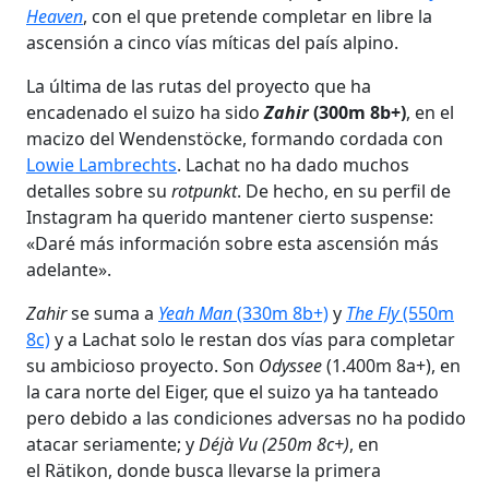
Heaven
, con el que pretende completar en libre la
ascensión a cinco vías míticas del país alpino.
La última de las rutas del proyecto que ha
encadenado el suizo ha sido
Zahir
(300m 8b+)
, en el
macizo del Wendenstöcke, formando cordada con
Lowie Lambrechts
. Lachat no ha dado muchos
detalles sobre su
rotpunkt
. De hecho, en su perfil de
Instagram ha querido mantener cierto suspense:
«Daré más información sobre esta ascensión más
adelante».
Zahir
se suma a
Yeah Man
(330m 8b+)
y
The Fly
(550m
8c)
y a Lachat solo le restan dos vías para completar
su ambicioso proyecto. Son
Odyssee
(1.400m 8a+), en
la cara norte del Eiger, que el suizo ya ha tanteado
pero debido a las condiciones adversas no ha podido
atacar seriamente; y
Déjà Vu (250m 8c+)
, en
el Rätikon, donde busca llevarse la primera