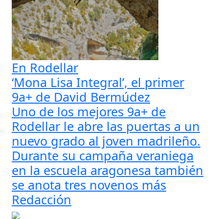
En Rodellar
‘Mona Lisa Integral’, el primer
9a+ de David Bermúdez
Uno de los mejores 9a+ de
Rodellar le abre las puertas a un
nuevo grado al joven madrileño.
Durante su campaña veraniega
en la escuela aragonesa también
se anota tres novenos más
Redacción