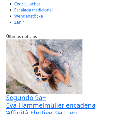
Cedric Lachat
Escalada tradicional
Wendenstöcke
Zahir
Últimas noticias
Segundo 9a+
Eva Hammelmüller encadena
‘Affinità Elettive’ 9a+, en