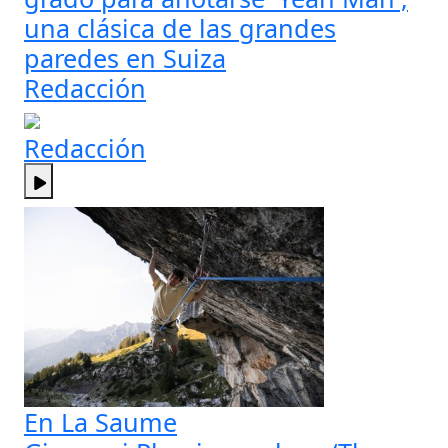
una clásica de las grandes
paredes en Suiza
Redacción
Redacción
En La Saume