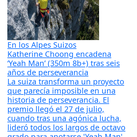
En los Alpes Suizos
Katherine Choong encadena
‘Yeah Man’ (350m 8b+) tras seis
años de perseverancia
La suiza transforma un proyecto
que parecía imposible en una
historia de perseverancia. El
premio llegó el 27 de julio,
cuando tras una agónica lucha,
lideró todos los largos de octavo
grado para anotarse 'Yeah Man',