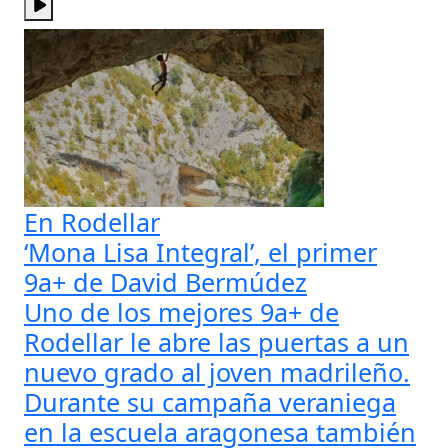
En Rodellar
‘Mona Lisa Integral’, el primer
9a+ de David Bermúdez
Uno de los mejores 9a+ de
Rodellar le abre las puertas a un
nuevo grado al joven madrileño.
Durante su campaña veraniega
en la escuela aragonesa también