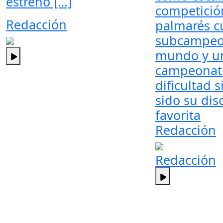
estrenó […]
competició
Redacción
palmarés c
subcampeo
mundo y u
campeonato
dificultad 
sido su dis
favorita
Redacción
Redacción