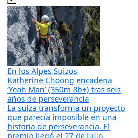
En los Alpes Suizos
Katherine Choong encadena
‘Yeah Man’ (350m 8b+) tras seis
años de perseverancia
La suiza transforma un proyecto
que parecía imposible en una
historia de perseverancia. El
premio llegó el 27 de julio,