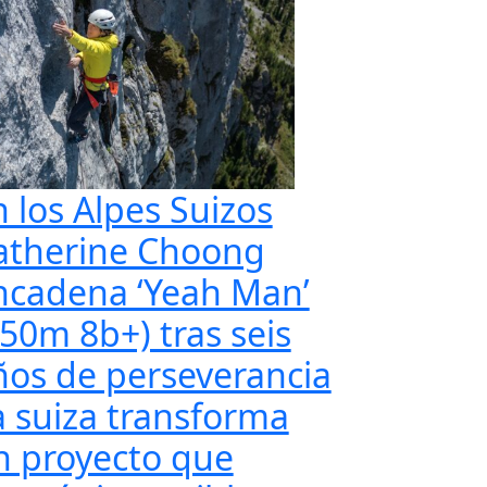
n los Alpes Suizos
atherine Choong
ncadena ‘Yeah Man’
350m 8b+) tras seis
ños de perseverancia
a suiza transforma
n proyecto que