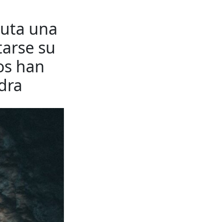
cuta una
tarse su
os han
dra