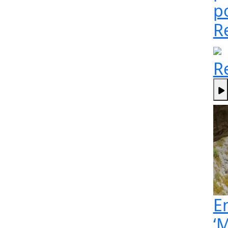
p
R
R
E
‘M