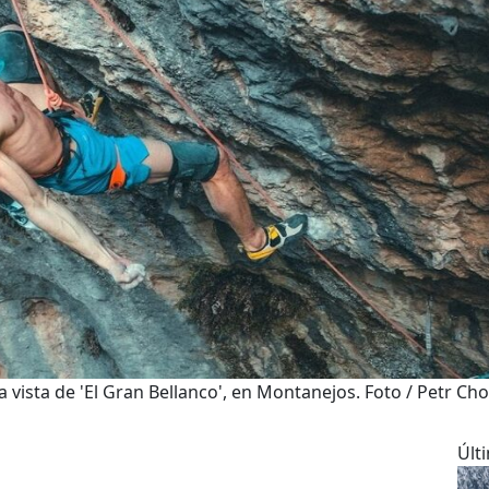
vista de 'El Gran Bellanco', en Montanejos. Foto / Petr Ch
Últ