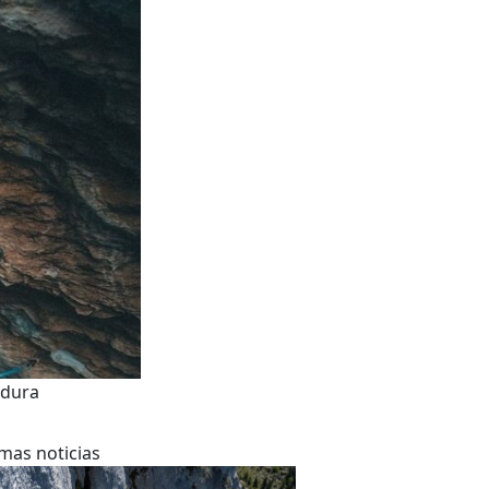
odura
imas noticias