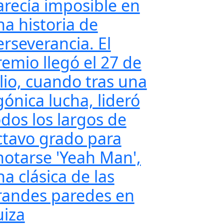
arecía imposible en
na historia de
erseverancia. El
remio llegó el 27 de
ulio, cuando tras una
gónica lucha, lideró
odos los largos de
ctavo grado para
notarse 'Yeah Man',
a clásica de las
randes paredes en
uiza