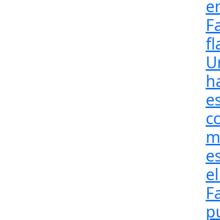
e
F
fl
U
h
e
c
m
e
el
F
pu