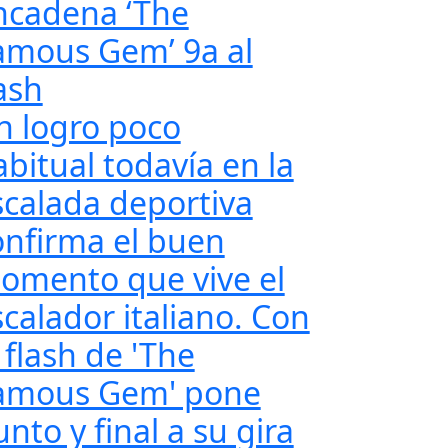
ncadena ‘The
amous Gem’ 9a al
ash
n logro poco
abitual todavía en la
scalada deportiva
onfirma el buen
omento que vive el
scalador italiano. Con
 flash de 'The
amous Gem' pone
nto y final a su gira