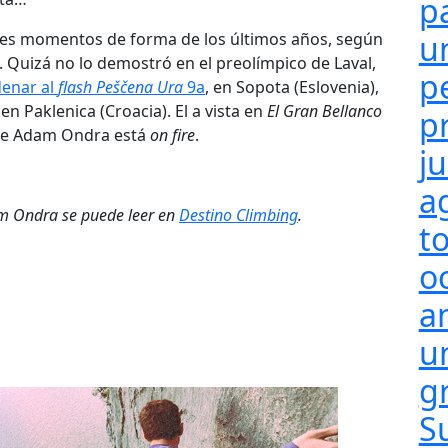
p
u
es momentos de forma de los últimos años, según
. Quizá no lo demostró en el preolímpico de Laval,
p
enar al
flash
Peščena Ura
9a
, en Sopota (Eslovenia),
, en Paklenica (Croacia). El a vista en
El Gran Bellanco
p
que Adam Ondra está
on fire
.
j
a
am Ondra se puede leer en
Destino Climbing
.
t
o
a
un
g
S