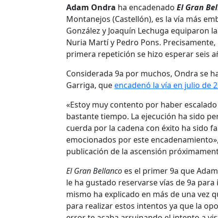
Adam Ondra
ha encadenado
El Gran Be
Montanejos (Castellón), es la vía más embl
González y Joaquín Lechuga equiparon la
Nuria Martí y Pedro Pons. Precisamente, 
primera repetición se hizo esperar seis a
Considerada 9a por muchos, Ondra se h
Garriga, que
encadenó la vía en julio de 
«Estoy muy contento por haber escalado a
bastante tiempo. La ejecución ha sido pe
cuerda por la cadena con éxito ha sido fa
emocionados por este encadenamiento»,
publicación de la ascensión próximament
El Gran Bellanco
es el primer 9a que Adam
le ha gustado reservarse vías de 9a para i
mismo ha explicado en más de una vez 
para realizar estos intentos ya que la op
error te acaba arruinando el intento a vi