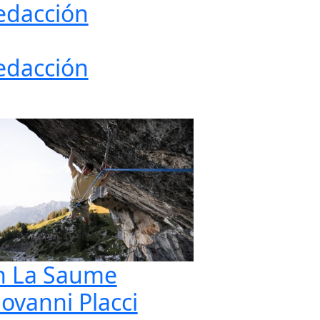
edacción
edacción
n La Saume
iovanni Placci