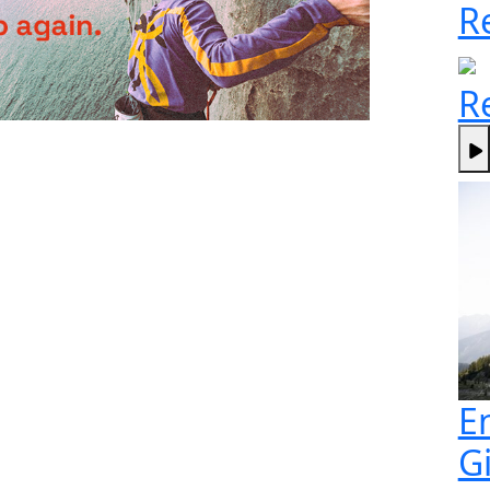
R
R
E
G