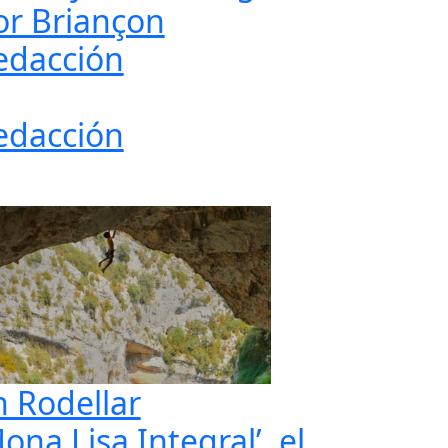
or Briançon
edacción
edacción
n Rodellar
ona Lisa Integral’, el