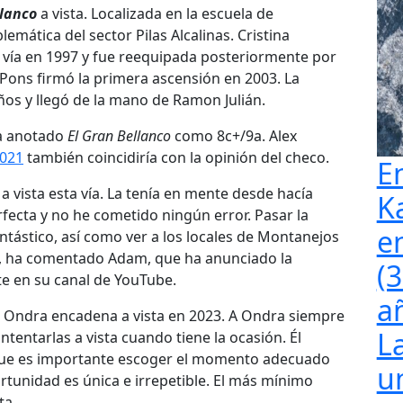
llanco
a vista. Localizada en la escuela de
emática del sector Pilas Alcalinas. Cristina
 vía en 1997 y fue reequipada posteriormente por
Pons firmó la primera ascensión en 2003. La
ños y llegó de la mano de Ramon Julián.
a anotado
El Gran Bellanco
como 8c+/9a. Alex
2021
también coincidiría con la opinión del checo.
E
 vista esta vía. La tenía en mente desde hacía
K
rfecta y no he cometido ningún error. Pasar la
e
ntástico, así como ver a los locales de Montanejos
 ha comentado Adam, que ha anunciado la
(
e en su canal de YouTube.
a
 Ondra encadena a vista en 2023. A Ondra siempre
L
ntentarlas a vista cuando tiene la ocasión. Él
que es importante escoger el momento adecuado
u
ortunidad es única e irrepetible. El más mínimo
sta…