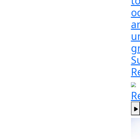
t
o
a
un
g
S
R
R