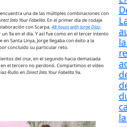
D
encuentra una de las múltiples combinaciones con
L
irect Into Your Fabelita
. En el primer día de rodaje
olaboración con Scarpa,
48 hours with Jorge Díaz-
a
un 9a en el día. Y así fue como en el tercer intento
l
 en Santa Linya, Jorge llegaba con éxito a la
or concluido su particular reto.
re
mientos del
crux
, en el segundo hacia demasiada
a
o en el tercero no perdonó. Compartimos el vídeo
d
íaz-Rullo en
Direct Into Your Fabelita
9a.
d
d
ca
la