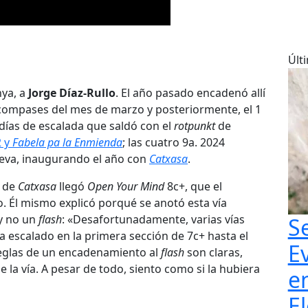
Últ
nya, a
Jorge Díaz-Rullo
. El año pasado encadenó allí
compases del mes de marzo y posteriormente, el 1
días de escalada que saldó con el
rotpunkt
de
 y
Fabela pa la Enmienda
; las cuatro 9a. 2024
eva, inaugurando el año con
Catxasa
.
s de
Catxasa
llegó
Open Your Mind
8c+, que el
. Él mismo explicó porqué se anotó esta vía
y no un
flash
: «Desafortunadamente, varias vías
S
 escalado en la primera sección de 7c+ hasta el
E
reglas de un encadenamiento al
flash
son claras,
la vía. A pesar de todo, siento como si la hubiera
e
El