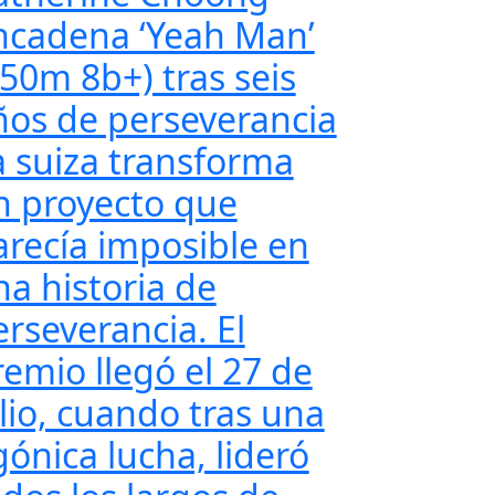
ncadena ‘Yeah Man’
350m 8b+) tras seis
ños de perseverancia
a suiza transforma
n proyecto que
arecía imposible en
na historia de
erseverancia. El
remio llegó el 27 de
ulio, cuando tras una
gónica lucha, lideró