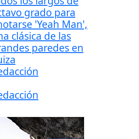
odos los largos de
ctavo grado para
notarse 'Yeah Man',
a clásica de las
randes paredes en
uiza
edacción
edacción