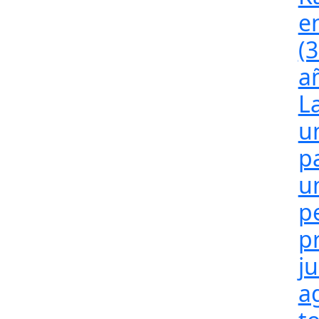
e
(
a
L
u
p
u
p
p
j
a