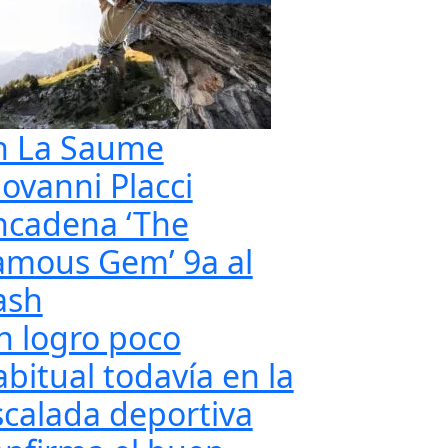
n La Saume
iovanni Placci
ncadena ‘The
amous Gem’ 9a al
ash
n logro poco
abitual todavía en la
scalada deportiva