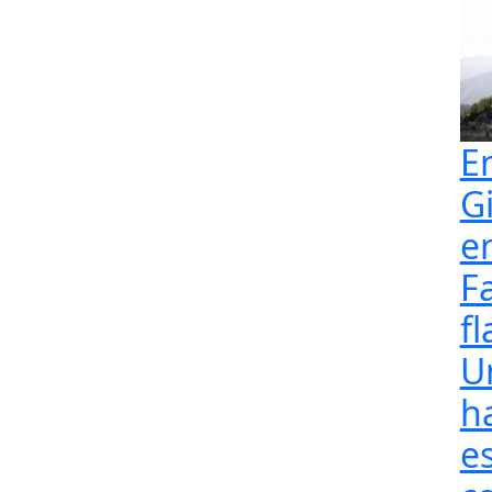
E
G
e
F
fl
U
h
e