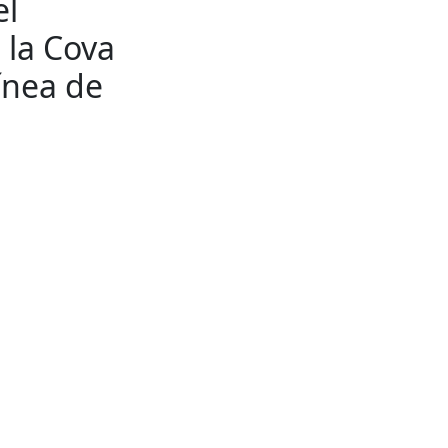
el
 la Cova
ínea de