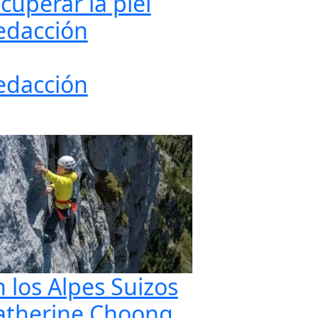
cuperar la piel
edacción
edacción
n los Alpes Suizos
atherine Choong