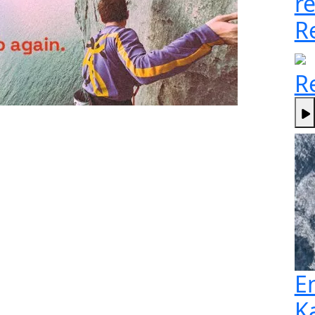
re
R
R
E
K