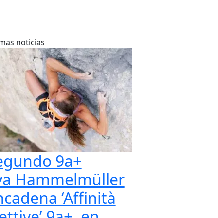
imas noticias
egundo 9a+
va Hammelmüller
ncadena ‘Affinità
ettive’ 9a+, en