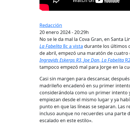
Redacción
20 enero 2024 - 20:29h
No se le da mal la Cova Gran, en Santa Li
La Fabelita
8c a vista
durante los últimos 
de abril, empezó una maratón de cuatro 
Ingravids Eskerps R3
,
Joe Dan
,
La Fabelita
R2
tampoco empezó mal para Jorge en la cu
Casi sin margen para descansar, despué
madrileño encadenó en su primer intento
considerándola como un primer intento 
empiezan desde el mismo lugar y ya había
punto en que las líneas se separan. Las 
incluso aunque no recuerdes una parte de 
escalado en este estilo».