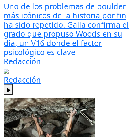
Uno de los problemas de boulder
más icónicos de la historia por fin
ha sido repetido. Galla confirma el
grado que propuso Woods en su
día, un V16 donde el factor
psicológico es clave
Redacción
Redacción