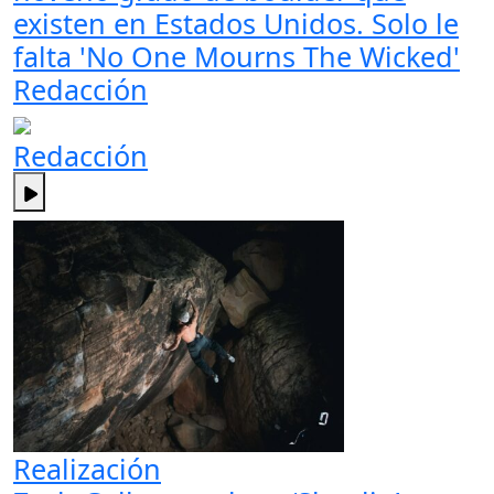
existen en Estados Unidos. Solo le
falta 'No One Mourns The Wicked'
Redacción
Redacción
Realización