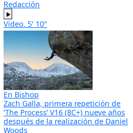
Redacción
Vídeo. 5' 10"
En Bishop
Zach Galla, primera repetición de
‘The Process’ V16 (8C+) nueve años
después de la realización de Daniel
Woods