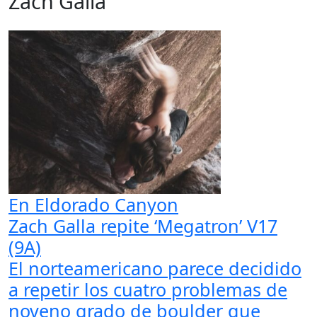
Zach Galla
En Eldorado Canyon
Zach Galla repite ‘Megatron’ V17
(9A)
El norteamericano parece decidido
a repetir los cuatro problemas de
noveno grado de boulder que