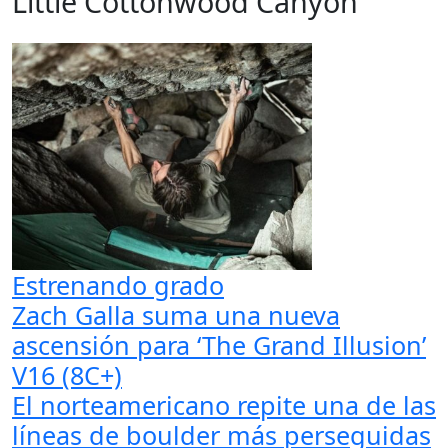
Little Cottonwood Canyon
Estrenando grado
Zach Galla suma una nueva
ascensión para ‘The Grand Illusion’
V16 (8C+)
El norteamericano repite una de las
líneas de boulder más perseguidas