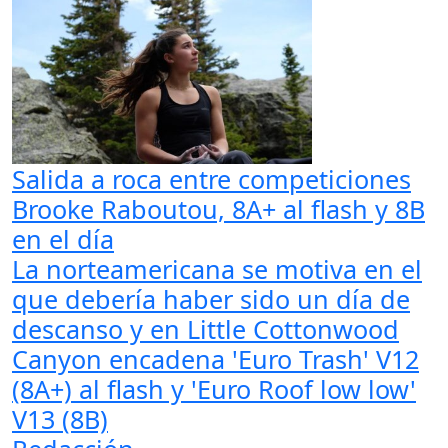
Salida a roca entre competiciones
Brooke Raboutou, 8A+ al flash y 8B
en el día
La norteamericana se motiva en el
que debería haber sido un día de
descanso y en Little Cottonwood
Canyon encadena 'Euro Trash' V12
(8A+) al flash y 'Euro Roof low low'
V13 (8B)