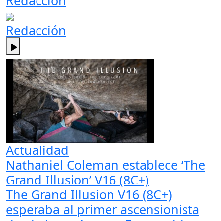
Redacción
Redacción
Actualidad
Nathaniel Coleman establece ‘The
Grand Illusion’ V16 (8C+)
The Grand Illusion V16 (8C+)
esperaba al primer ascensionista