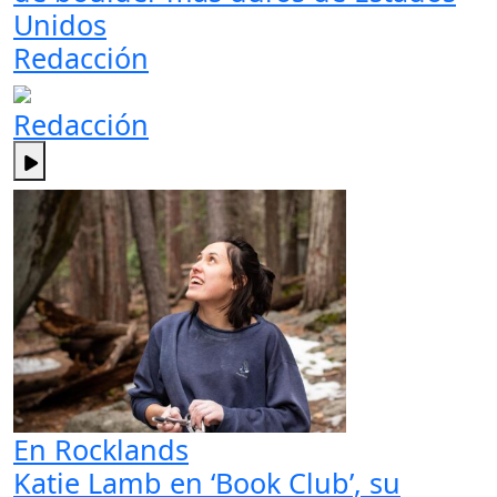
Unidos
Redacción
Redacción
En Rocklands
Katie Lamb en ‘Book Club’, su