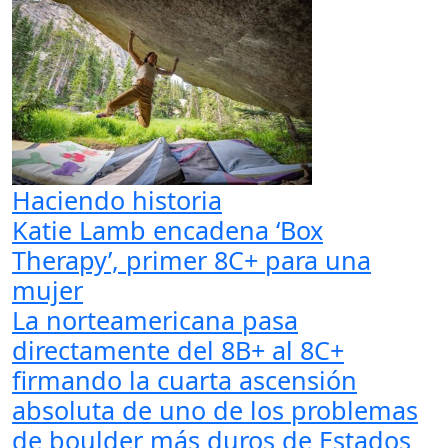
Haciendo historia
Katie Lamb encadena ‘Box
Therapy’, primer 8C+ para una
mujer
La norteamericana pasa
directamente del 8B+ al 8C+
firmando la cuarta ascensión
absoluta de uno de los problemas
de boulder más duros de Estados