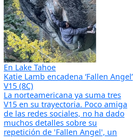
En Lake Tahoe
Katie Lamb encadena ‘Fallen Angel’
V15 (8C)
La norteamericana ya suma tres
V15 en su trayectoria. Poco amiga
de las redes sociales, no ha dado
muchos detalles sobre su
repetición de 'Fallen Angel', un