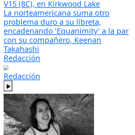
V15 (8C), en Kirkwood Lake
La norteamericana suma otro
problema duro a su libreta,
encadenando 'Equanimity' a la par
con su compañero, Keenan
Takahashi
Redacción
Redacción