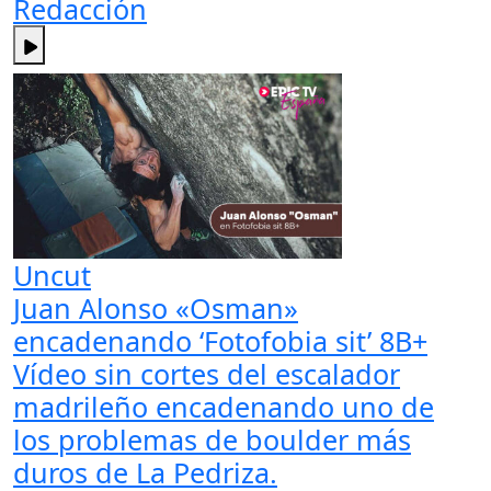
Redacción
Uncut
Juan Alonso «Osman»
encadenando ‘Fotofobia sit’ 8B+
Vídeo sin cortes del escalador
madrileño encadenando uno de
los problemas de boulder más
duros de La Pedriza.