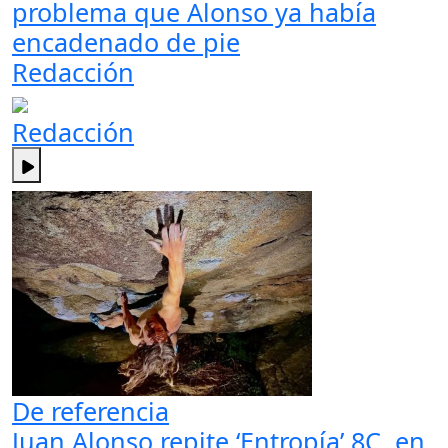
problema que Alonso ya había
encadenado de pie
Redacción
Redacción
De referencia
Juan Alonso repite ‘Entropía’ 8C, en