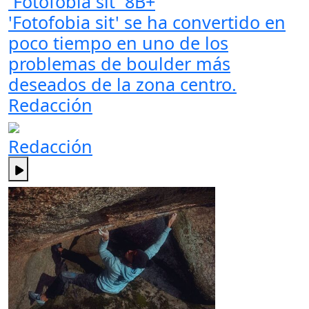
´Fotofobia sit´ 8B+
'Fotofobia sit' se ha convertido en
poco tiempo en uno de los
problemas de boulder más
deseados de la zona centro.
Redacción
Redacción