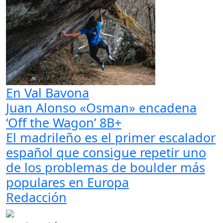
En Val Bavona
Juan Alonso «Osman» encadena
‘Off the Wagon’ 8B+
El madrileño es el primer escalador
español que consigue repetir uno
de los problemas de boulder más
populares en Europa
Redacción