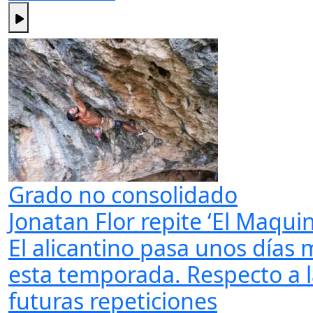
Grado no consolidado
Jonatan Flor repite ‘El Maqui
El alicantino pasa unos días
esta temporada. Respecto a la 
futuras repeticiones