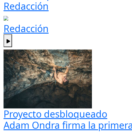
Redacción
Redacción
Proyecto desbloqueado
Adam Ondra firma la primera