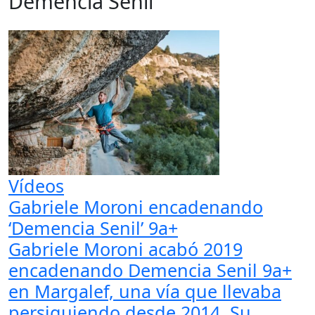
Demencia Senil
Vídeos
Gabriele Moroni encadenando
‘Demencia Senil’ 9a+
Gabriele Moroni acabó 2019
encadenando Demencia Senil 9a+
en Margalef, una vía que llevaba
persiguiendo desde 2014. Su