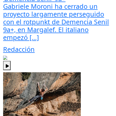
Gabriele Moroni ha cerrado un
proyecto largamente perseguido
con el rotpunkt de Demencia Senil
9a+, en Margalef. El italiano
empezó […]
Redacción