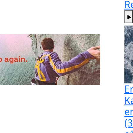
R
E
K
e
(