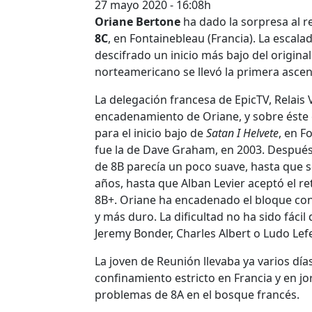
27 mayo 2020 - 16:08h
Oriane Bertone
ha dado la sorpresa al r
8C
, en Fontainebleau (Francia). La escala
descifrado un inicio más bajo del origi
norteamericano se llevó la primera asce
La delegación francesa de EpicTV, Relais V
encadenamiento de Oriane, y sobre éste 
para el inicio bajo de
Satan I Helvete
, en F
fue la de Dave Graham, en 2003. Después
de 8B parecía un poco suave, hasta que 
años, hasta que Alban Levier aceptó el re
8B+. Oriane ha encadenado el bloque con
y más duro. La dificultad no ha sido fáci
Jeremy Bonder, Charles Albert o Ludo Lefe
La joven de Reunión llevaba ya varios día
confinamiento estricto en Francia y en j
problemas de 8A en el bosque francés.