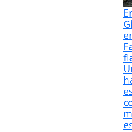
E
G
e
F
fl
U
h
e
c
m
e