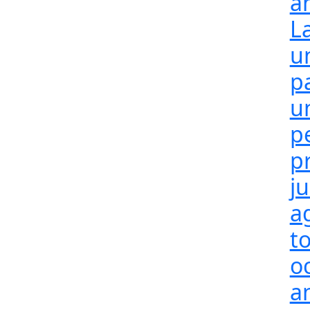
a
L
u
p
u
p
p
j
a
t
o
a