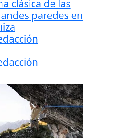
a clásica de las
randes paredes en
uiza
edacción
edacción