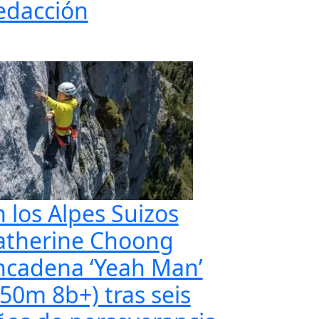
edacción
n los Alpes Suizos
atherine Choong
ncadena ‘Yeah Man’
350m 8b+) tras seis