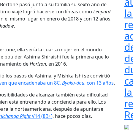
a
Bertone pasó junto a su familia su sexto año de
l
último viajé logró hacerse con líneas como
Leopard
En el mismo lugar, en enero de 2018 y con 12 años,
re
Shadow
.
a
d
rtone, ella sería la cuarta mujer en el mundo
d
 boulder. Ashima Shiraishi fue la primera que lo
denamiento de
Horizon
, en 2016.
d
uió los pasos de Ashima; y Mishka Ishi se convirtió
ca
oven que encadenaba un 8C,
Byaku-dou
, con 13 años
.
la
osibilidades de alcanzar también esta dificultad
re
ien está entrenando a conciencia para ello. Los
para la norteamericana, después de apuntarse
R
michanga Right
V14 (8B+)
, hace pocos días.