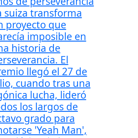
ños de perseverancia
a suiza transforma
n proyecto que
arecía imposible en
na historia de
erseverancia. El
remio llegó el 27 de
ulio, cuando tras una
gónica lucha, lideró
odos los largos de
ctavo grado para
notarse 'Yeah Man',