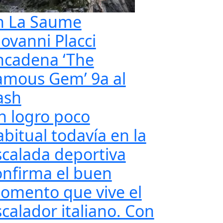
n La Saume
iovanni Placci
ncadena ‘The
amous Gem’ 9a al
ash
n logro poco
abitual todavía en la
scalada deportiva
onfirma el buen
omento que vive el
scalador italiano. Con