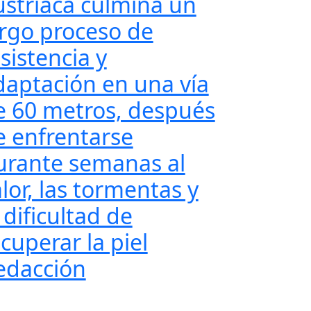
ustriaca culmina un
argo proceso de
sistencia y
daptación en una vía
e 60 metros, después
e enfrentarse
urante semanas al
lor, las tormentas y
 dificultad de
cuperar la piel
edacción