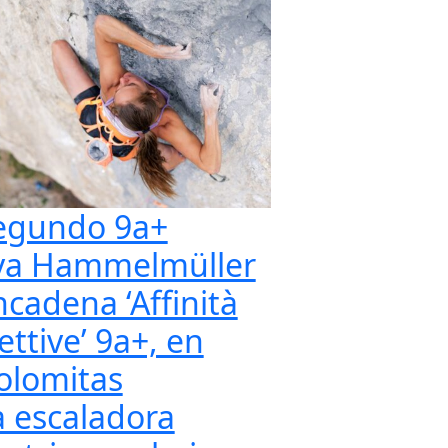
egundo 9a+
va Hammelmüller
ncadena ‘Affinità
ettive’ 9a+, en
olomitas
a escaladora