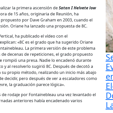
ealizar la primera ascensión de
Satan I Helvete low
dora de 15 años, originaria de Reunión, ha
nal propuesto por Dave Graham en 2003, cuando el
nsión. Oriane ha lanzado una propuesta de 8C.
ertical, ha publicado el vídeo con el
explican: «8C es el grado que ha sugerido Oriane
ontainebleau. La primera versión de este problema
 de decenas de repeticiones, el grado propuesto
S
se rompió una presa. Nadie lo encadenó durante
E
to y al resolverlo sugirió 8C. Después de decotó a
 su propio método, realizando un inicio más abajo
e
l de decidir, pero después de ver a escaladores como
El
vre, la graduación parece lógica».
D
s de rodaje por Fontainebleau una vez levantado el
ornadas anteriores había encadenado varios
L