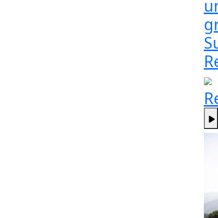
un
g
S
R
R