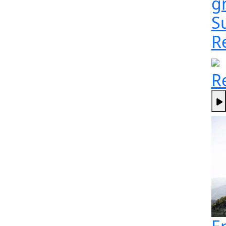
g
S
R
R