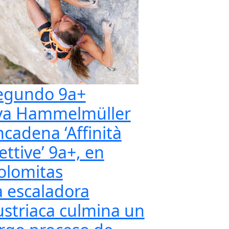
egundo 9a+
va Hammelmüller
ncadena ‘Affinità
ettive’ 9a+, en
olomitas
a escaladora
ustriaca culmina un