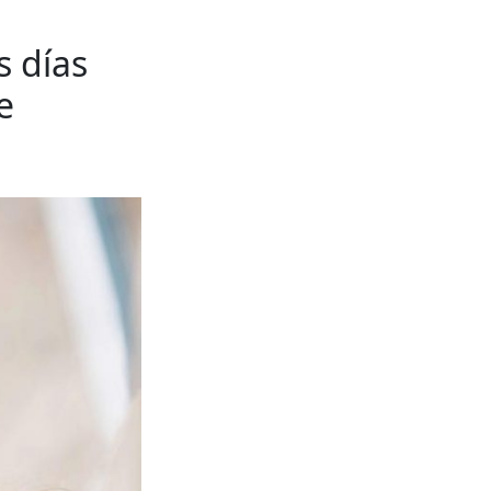
s días
e