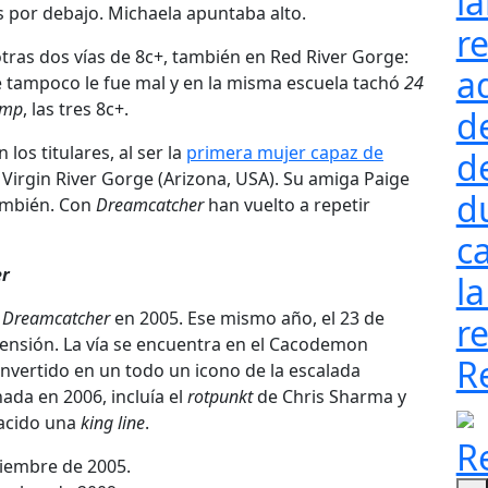
l
 por debajo. Michaela apuntaba alto.
re
tras dos vías de 8c+, también en Red River Gorge:
a
te tampoco le fue mal y en la misma escuela tachó
24
ump
, las tres 8c+.
d
los titulares, al ser la
primera mujer capaz de
d
n Virgin River Gorge (Arizona, USA). Su amiga Paige
d
ambién. Con
Dreamcatcher
han vuelto a repetir
ca
r
la
n
Dreamcatcher
en 2005. Ese mismo año, el 23 de
re
ensión. La vía se encuentra en el Cacodemon
R
nvertido en un todo un icono de la escalada
nada en 2006, incluía el
rotpunkt
de Chris Sharma y
nacido una
king line
.
R
iembre de 2005.