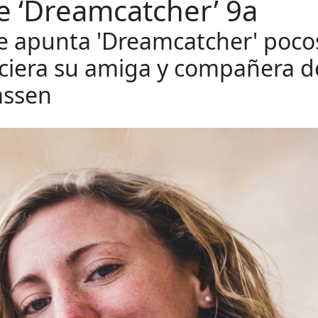
e ‘Dreamcatcher’ 9a
e apunta 'Dreamcatcher' poco
iciera su amiga y compañera d
assen