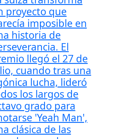
n proyecto que
arecía imposible en
na historia de
erseverancia. El
remio llegó el 27 de
ulio, cuando tras una
gónica lucha, lideró
odos los largos de
ctavo grado para
notarse 'Yeah Man',
a clásica de las