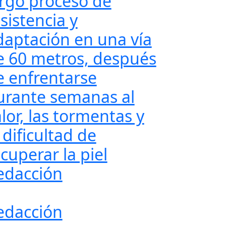
argo proceso de
sistencia y
daptación en una vía
e 60 metros, después
e enfrentarse
urante semanas al
lor, las tormentas y
 dificultad de
cuperar la piel
edacción
edacción