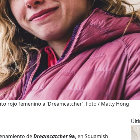
nto rojo femenino a 'Dreamcatcher'. Foto / Matty Hong
Últ
denamiento de
Dreamcatcher
9a
, en Squamish