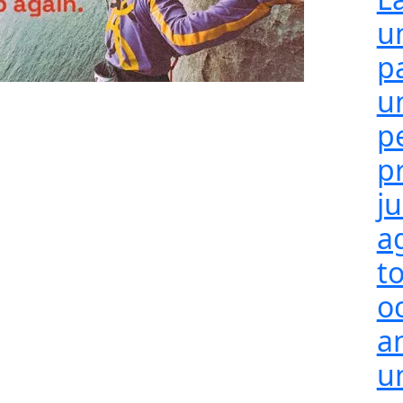
u
p
u
p
p
j
a
t
o
a
un