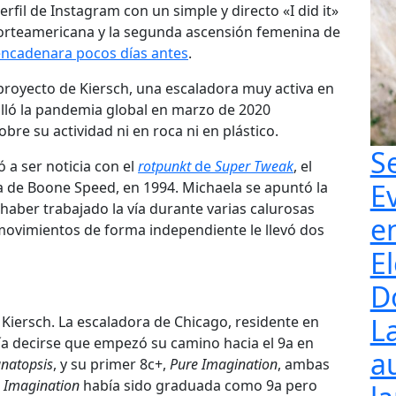
erfil de Instagram con un simple y directo «I did it»
 norteamericana y la segunda ascensión femenina de
encadenara pocos días antes
.
proyecto de Kiersch, una escaladora muy activa en
alló la pandemia global en marzo de 2020
re su actividad ni en roca ni en plástico.
S
 a ser noticia con el
rotpunkt
de
Super Tweak
, el
E
a de Boone Speed, en 1994. Michaela se apuntó la
aber trabajado la vía durante varias calurosas
e
 movimientos de forma independiente le llevó dos
El
D
L
 Kiersch. La escaladora de Chicago, residente en
ría decirse que empezó su camino hacia el 9a en
a
natopsis
, y su primer 8c+,
Pure Imagination
, ambas
 Imagination
había sido graduada como 9a pero