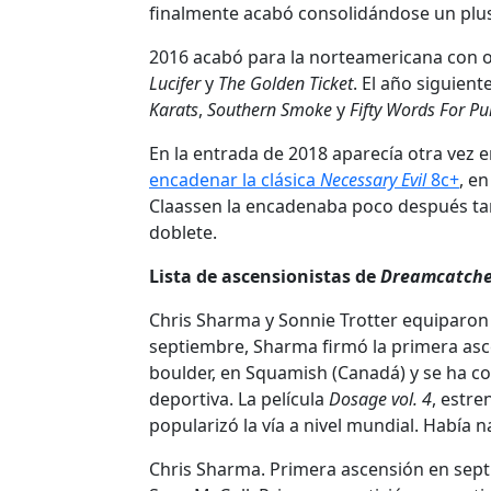
finalmente acabó consolidándose un plus
2016 acabó para la norteamericana con o
Lucifer
y
The Golden Ticket
. El año siguien
Karats
,
Southern Smoke
y
Fifty Words For P
En la entrada de 2018 aparecía otra vez en 
encadenar la clásica
Necessary Evil
8c+
, e
Claassen la encadenaba poco después t
doblete.
Lista de ascensionistas de
Dreamcatche
Chris Sharma y Sonnie Trotter equiparo
septiembre, Sharma firmó la primera asc
boulder, en Squamish (Canadá) y se ha co
deportiva. La película
Dosage vol. 4
, estre
popularizó la vía a nivel mundial. Había 
Chris Sharma. Primera ascensión en sept