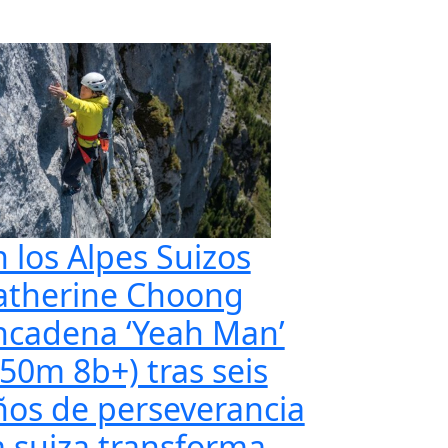
n los Alpes Suizos
atherine Choong
ncadena ‘Yeah Man’
350m 8b+) tras seis
ños de perseverancia
a suiza transforma