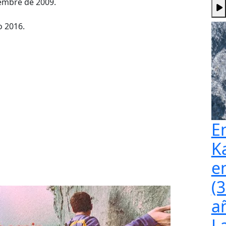
iembre de 2009.
o 2016.
E
K
e
(
a
L