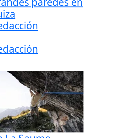
randes paredes en
uiza
edacción
edacción